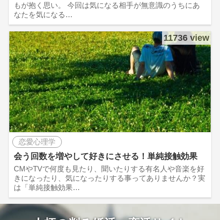
もが抱く思い。 今回は気になる相手が無意識のうちにあ
なたを気になる…
11736 view
恋愛心理学
会う回数を増やして好きにさせる！単純接触効果
CMやTVで何度も見たり、聞いたりする有名人や音楽を好
きになったり、気になったりする事ってありませんか？実
は「単純接触効果…