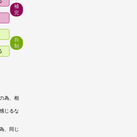
る
補
完
自
制
る
の為、相
感じるな
為、同じ