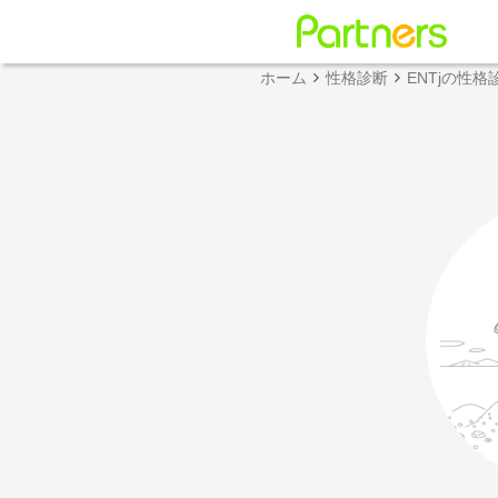
ホーム
性格診断
ENTjの性格