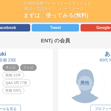
この相性診断でパートナーとマッチング
婚活・恋活サイト「パートナーズ」
まずは、使ってみる(無料)
acebook
Tweet
Google
ENTj の会員
uki
あ
京都 23区
60代
本人証
クレ証
投稿 21件
男性
Q&A 1問 77答
性格 ENTj
ールを見る
プロフィ