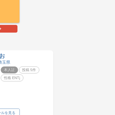
+
お
 埼玉県
本人証
投稿 5件
性格 ENTj
ールを見る