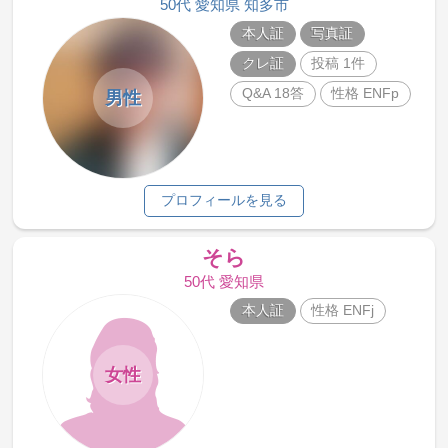
50代 愛知県 知多市
本人証
写真証
クレ証
投稿 1件
Q&A 18答
性格 ENFp
男性
プロフィールを見る
そら
50代 愛知県
本人証
性格 ENFj
女性