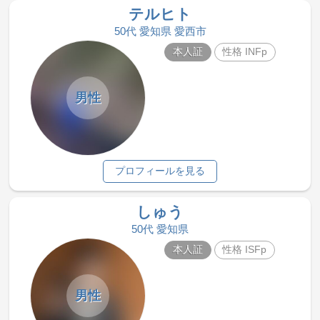
テルヒト
50代 愛知県 愛西市
本人証
性格 INFp
男性
プロフィールを見る
しゅう
50代 愛知県
本人証
性格 ISFp
男性