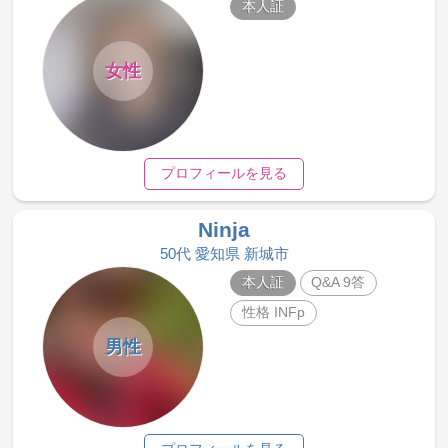
本人証
女性
プロフィールを見る
Ninja
50代 愛知県 新城市
本人証
Q&A 9答
性格 INFp
男性