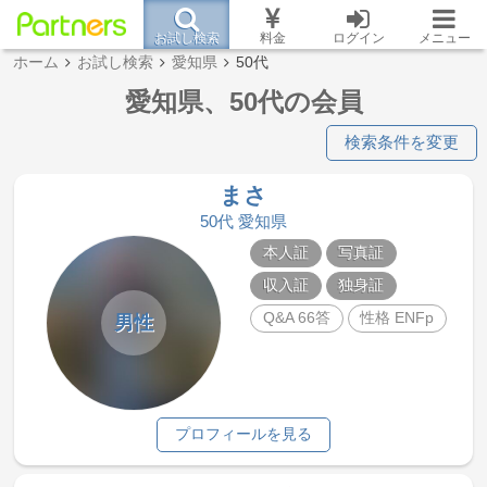
お試し検索
料金
ログイン
メニュー
ホーム
お試し検索
愛知県
50代
愛知県、50代の会員
検索条件を変更
まさ
50代 愛知県
本人証
写真証
収入証
独身証
Q&A 66答
性格 ENFp
男性
プロフィールを見る