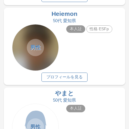
Heiemon
50代 愛知県
本人証
性格 ESFp
男性
プロフィールを見る
やまと
50代 愛知県
本人証
男性