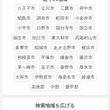
八王子市
立川市
三鷹市
府中市
昭島市
調布市
町田市
小金井市
小平市
日野市
国分寺市
国立市
福生市
狛江市
東大和市
武蔵村山市
多摩市
稲城市
あきる野市
横浜市
相模原市
平塚市
鎌倉市
藤沢市
茅ヶ崎市
逗子市
秦野市
厚木市
大和市
伊勢原市
海老名市
綾瀬市
高座郡
中郡
愛甲郡
検索地域を広げる