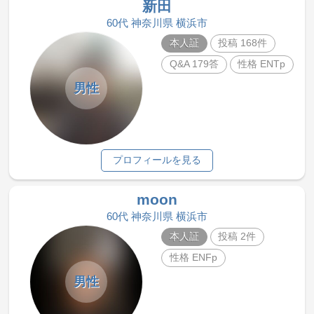
新田
60代 神奈川県 横浜市
本人証
投稿 168件
Q&A 179答
性格 ENTp
男性
プロフィールを見る
moon
60代 神奈川県 横浜市
本人証
投稿 2件
性格 ENFp
男性