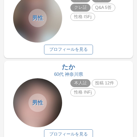
クレ証
Q&A 5答
性格 ISFj
男性
プロフィールを見る
たか
60代 神奈川県
本人証
投稿 12件
性格 INFj
男性
プロフィールを見る