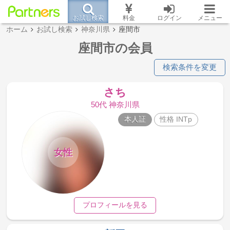
お試し検索
料金
ログイン
メニュー
ホーム
お試し検索
神奈川県
座間市
座間市の会員
検索条件を変更
さち
50代 神奈川県
本人証
性格 INTp
女性
プロフィールを見る