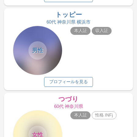
トッピー
60代 神奈川県 横浜市
本人証
収入証
男性
プロフィールを見る
つづり
60代 神奈川県
本人証
性格 INFj
女性