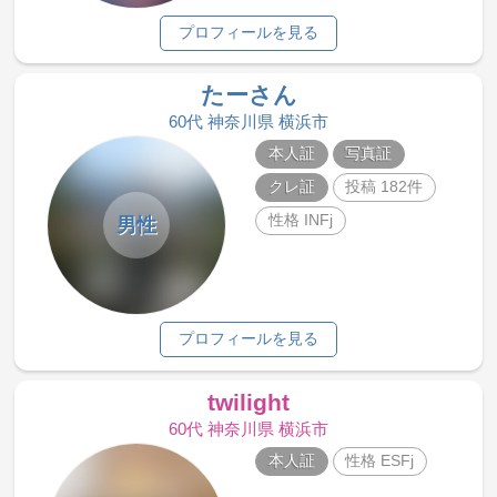
プロフィールを見る
たーさん
60代 神奈川県 横浜市
本人証
写真証
クレ証
投稿 182件
性格 INFj
男性
プロフィールを見る
twilight
60代 神奈川県 横浜市
本人証
性格 ESFj