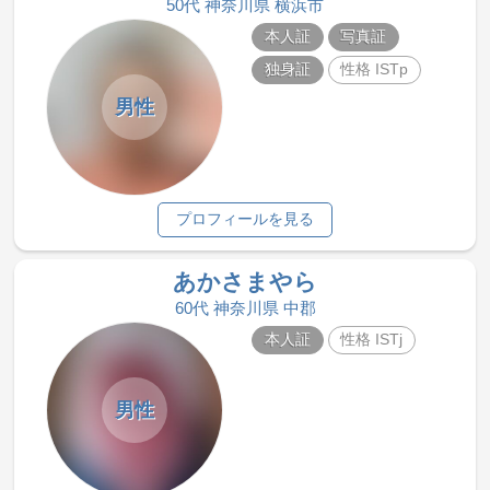
50代 神奈川県 横浜市
本人証
写真証
独身証
性格 ISTp
男性
プロフィールを見る
あかさまやら
60代 神奈川県 中郡
本人証
性格 ISTj
男性