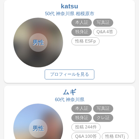
katsu
50代 神奈川県 相模原市
本人証
写真証
独身証
Q&A 4答
性格 ESFp
男性
プロフィールを見る
ムギ
60代 神奈川県
本人証
写真証
独身証
クレ証
投稿 244件
男性
Q&A 100答
性格 ENTj