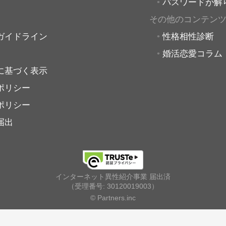
パスワードが解
その他のコンテン
ガイドライン
性格相性診断
婚活恋愛コラム
に基づく表示
ポリシー
ポリシー
届出
インターネット異性紹介事業 届出済
（受理番号: 30120019003）
© Partners.inc