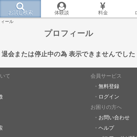
お試し検索
体験談
料金
フィール
プロフィール
退会または停止中の為
表示できませんでした
いて
会員サービス
無料登録
徴
ログイン
お困りの方へ
お問い合わせ
索
ヘルプ