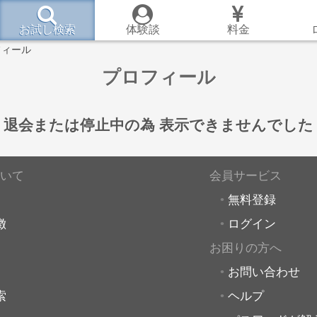
お試し検索
体験談
料金
フィール
プロフィール
退会または停止中の為
表示できませんでした
いて
会員サービス
無料登録
徴
ログイン
お困りの方へ
お問い合わせ
索
ヘルプ