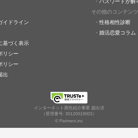
パスワードが解
その他のコンテン
ガイドライン
性格相性診断
婚活恋愛コラム
に基づく表示
ポリシー
ポリシー
届出
インターネット異性紹介事業 届出済
（受理番号: 30120019003）
© Partners.inc