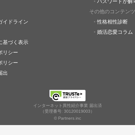
パスワードが解
その他のコンテン
ガイドライン
性格相性診断
婚活恋愛コラム
に基づく表示
ポリシー
ポリシー
届出
インターネット異性紹介事業 届出済
（受理番号: 30120019003）
© Partners.inc