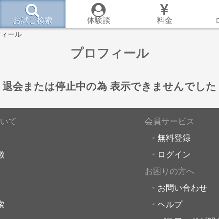
お試し検索
体験談
料金
フィール
プロフィール
退会または停止中の為
表示できませんでした
いて
会員サービス
無料登録
徴
ログイン
お困りの方へ
お問い合わせ
索
ヘルプ