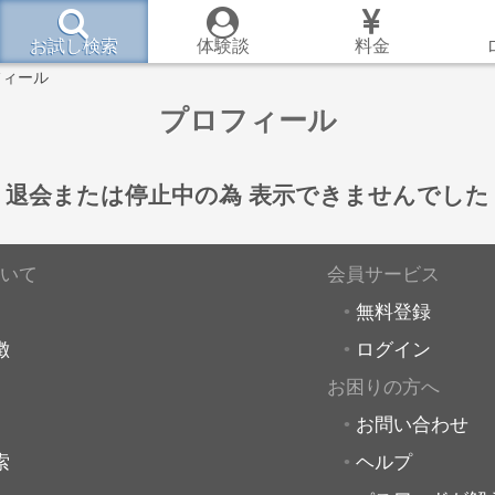
お試し検索
体験談
料金
フィール
プロフィール
退会または停止中の為
表示できませんでした
いて
会員サービス
無料登録
徴
ログイン
お困りの方へ
お問い合わせ
索
ヘルプ