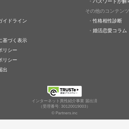
パスワードが解
その他のコンテン
ガイドライン
性格相性診断
婚活恋愛コラム
に基づく表示
ポリシー
ポリシー
届出
インターネット異性紹介事業 届出済
（受理番号: 30120019003）
© Partners.inc