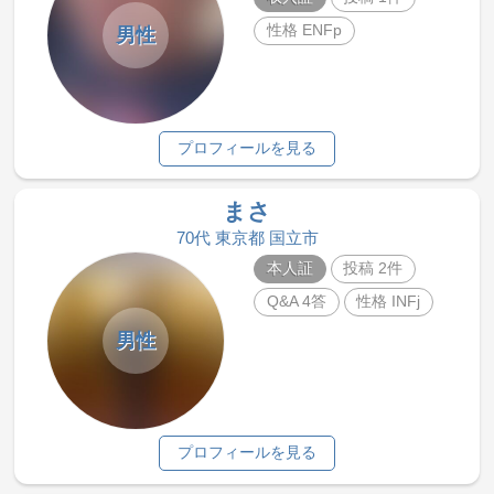
性格 ENFp
男性
プロフィールを見る
まさ
70代 東京都 国立市
本人証
投稿 2件
Q&A 4答
性格 INFj
男性
プロフィールを見る