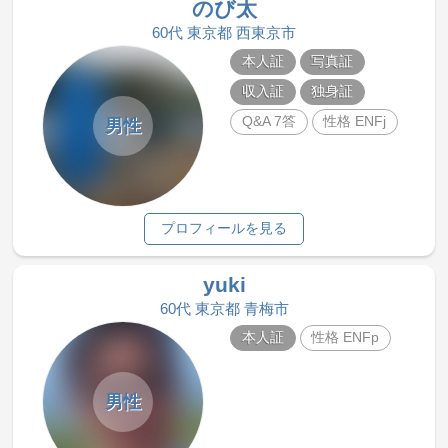
のび太
60代 東京都 西東京市
本人証
写真証
収入証
独身証
Q&A 7答
性格 ENFj
男性
プロフィールを見る
yuki
60代 東京都 青梅市
本人証
性格 ENFp
男性