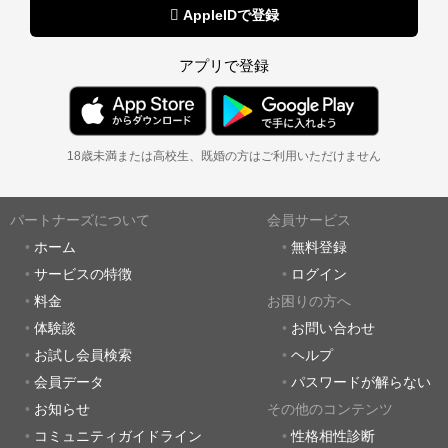
 AppleIDで登録
アプリで登録
18歳未満または高校生、既婚の方はご利用いただけません
パートナーズについて
会員サービス
ホーム
無料登録
サービスの特徴
ログイン
料金
お困りの方へ
体験談
お問い合わせ
お試し会員検索
ヘルプ
会員データ
パスワードが解らない
お知らせ
その他のコンテンツ
コミュニティガイドライン
性格相性診断