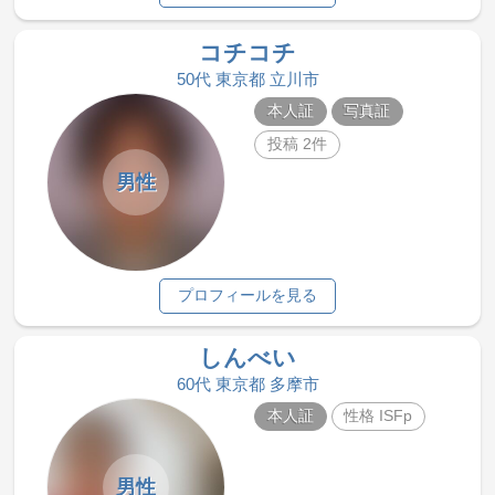
コチコチ
50代 東京都 立川市
本人証
写真証
投稿 2件
男性
プロフィールを見る
しんべい
60代 東京都 多摩市
本人証
性格 ISFp
男性