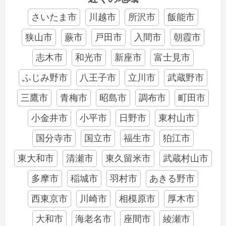
さいたま市
川越市
所沢市
飯能市
狭山市
蕨市
戸田市
入間市
朝霞市
志木市
和光市
新座市
富士見市
ふじみ野市
八王子市
立川市
武蔵野市
三鷹市
青梅市
昭島市
調布市
町田市
小金井市
小平市
日野市
東村山市
国分寺市
国立市
福生市
狛江市
東大和市
清瀬市
東久留米市
武蔵村山市
多摩市
稲城市
羽村市
あきる野市
西東京市
川崎市
相模原市
厚木市
大和市
海老名市
座間市
綾瀬市