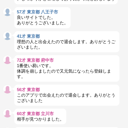
57才 東京都 八王子市
良いサイトでした。
ありがとうございました。
41才 東京都
理想の人と出会えたので退会します。ありがとうご
ざいました。
72才 東京都 府中市
1番使い易いです。
体調を崩しましたので又元気になったら登録しま
す。
56才 東京都
このアプリで出会えたので退会します。ありがとう
ございました
60才 東京都 立川市
相手が見つかりました。