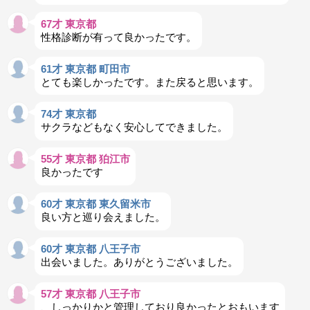
67才 東京都
性格診断が有って良かったです。
61才 東京都 町田市
とても楽しかったです。また戻ると思います。
74才 東京都
サクラなどもなく安心してできました。
55才 東京都 狛江市
良かったです
60才 東京都 東久留米市
良い方と巡り会えました。
60才 東京都 八王子市
出会いました。ありがとうございました。
57才 東京都 八王子市
、しっかりかと管理しており良かったとおもいます