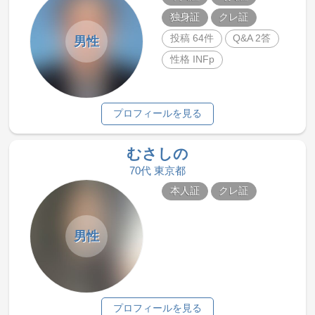
独身証
クレ証
投稿 64件
Q&A 2答
男性
性格 INFp
プロフィールを見る
むさしの
70代 東京都
本人証
クレ証
男性
プロフィールを見る