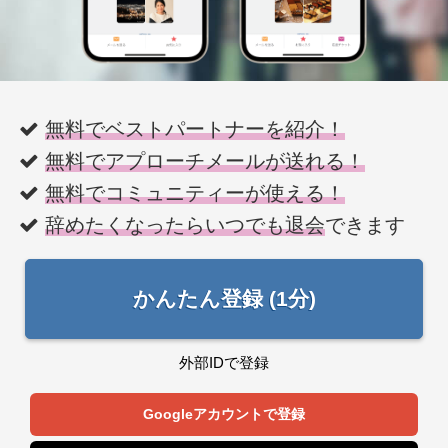
無料でベストパートナーを紹介！
無料でアプローチメールが送れる！
無料でコミュニティーが使える！
辞めたくなったらいつでも退会
できます
かんたん登録 (1分)
外部IDで登録
Googleアカウントで登録