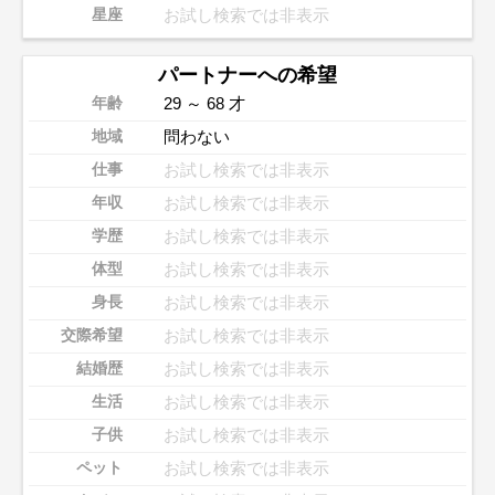
お試し検索では非表示
星座
パートナーへの希望
29 ～ 68 才
年齢
問わない
地域
お試し検索では非表示
仕事
お試し検索では非表示
年収
お試し検索では非表示
学歴
お試し検索では非表示
体型
お試し検索では非表示
身長
お試し検索では非表示
交際希望
お試し検索では非表示
結婚歴
お試し検索では非表示
生活
お試し検索では非表示
子供
お試し検索では非表示
ペット