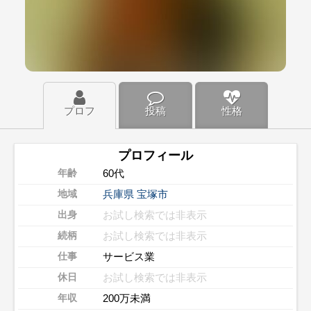
プロフ
投稿
性格
プロフィール
60代
年齢
兵庫県
宝塚市
地域
お試し検索では非表示
出身
お試し検索では非表示
続柄
サービス業
仕事
お試し検索では非表示
休日
200万未満
年収