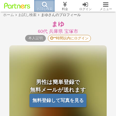
お試し検索
料金
ログイン
メニュー
ホーム
お試し検索
まゆさんのプロフィール
まゆ
60代 兵庫県 宝塚市
本人証明
**時間以内にログイン
男性は簡単登録で
無料メールが送れます
無料登録して写真を見る