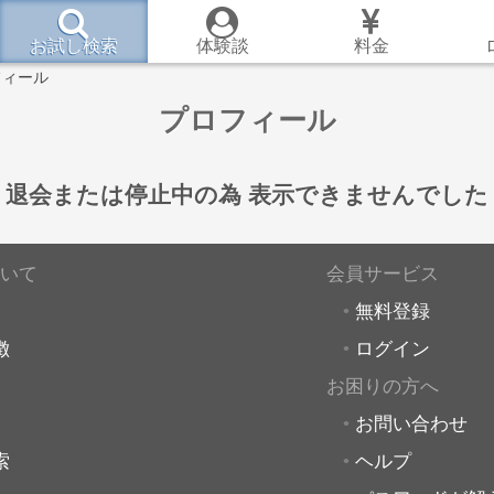
お試し検索
体験談
料金
フィール
プロフィール
退会または停止中の為
表示できませんでした
いて
会員サービス
無料登録
徴
ログイン
お困りの方へ
お問い合わせ
索
ヘルプ