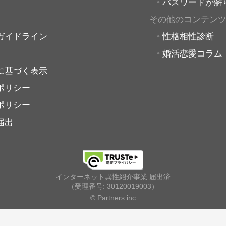
パスワードが解
その他のコンテン
ガイドライン
性格相性診断
婚活恋愛コラム
に基づく表示
ポリシー
ポリシー
届出
インターネット異性紹介事業 届出済
（受理番号: 30120019003）
© Partners.inc