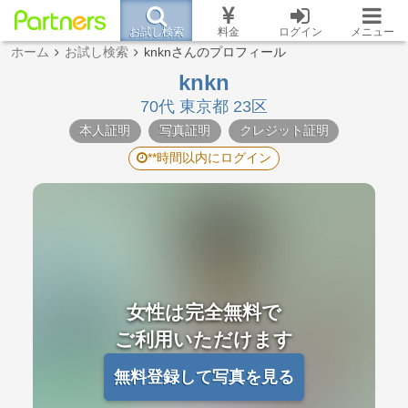
お試し検索
料金
ログイン
メニュー
ホーム
お試し検索
knknさんのプロフィール
knkn
70代 東京都 23区
本人証明
写真証明
クレジット証明
**時間以内にログイン
女性は完全無料で
ご利用いただけます
無料登録して写真を見る