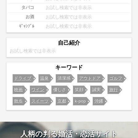
お試し検索では非表示
タバコ
お試し検索では非表示
お酒
お試し検索では非表示
ｷﾞｬﾝﾌﾞﾙ
自己紹介
お試し検索では非表示
キーワード
ドライブ
温泉
清潔感
アウトドア
ゴルフ
映画
ワイン
優しさ
笑顔
誠実
旅行
散歩
スイーツ
京都
k-pop
沖縄
人柄の判る婚活・恋活サイト