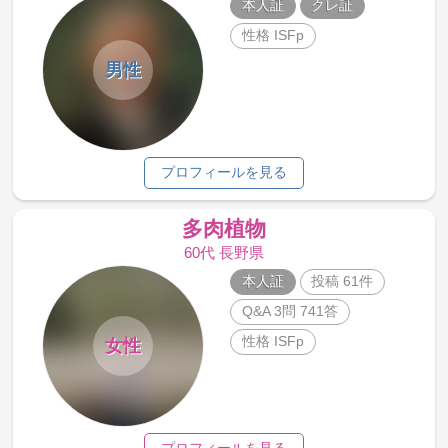
本人証
クレ証
性格 ISFp
男性
プロフィールを見る
多肉植物
60代 長野県
本人証
投稿 61件
Q&A 3問 741答
性格 ISFp
女性