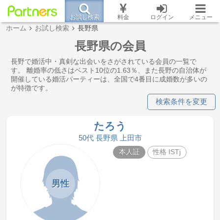
お試し検索
料金
ログイン
メニュー
ホーム
お試し検索
長野県
長野県の会員
長野で婚活中・真剣な出会いをさがされている会員の一覧で
す。 離婚率の低さはベスト10位の1.63％、また長野の自治体が
開催している婚活パーティーは、全国で4番目に成婚数が多いの
が特徴です。
検索条件を変更
たろう
50代 長野県 上田市
本人証
性格 ISTj
男性