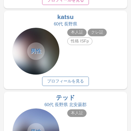
プロフィールを見る
katsu
60代 長野県
本人証
クレ証
性格 ISFp
男性
プロフィールを見る
テッド
60代 長野県 北安曇郡
本人証