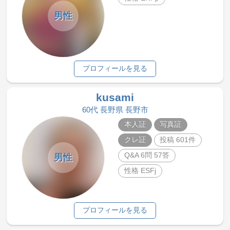
男性
プロフィールを見る
kusami
60代 長野県 長野市
本人証
写真証
クレ証
投稿 601件
Q&A 6問 57答
男性
性格 ESFj
プロフィールを見る