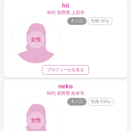
hii
40代 長野県 上田市
本人証
性格 ISTp
女性
プロフィールを見る
neko
50代 長野県 松本市
本人証
性格 ESFp
女性