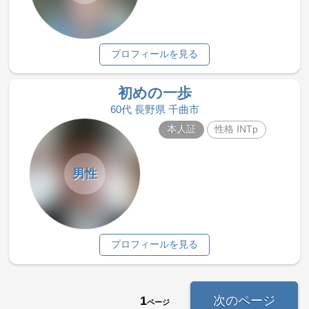
プロフィールを見る
初めの一歩
60代 長野県 千曲市
本人証
性格 INTp
男性
プロフィールを見る
1
次のページ
ページ