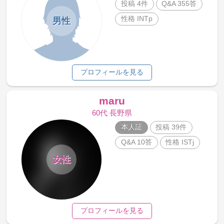
投稿 4件
Q&A 355答
性格 INTp
男性
プロフィールを見る
maru
60代 長野県
本人証
投稿 39件
Q&A 10答
性格 ISTj
女性
プロフィールを見る