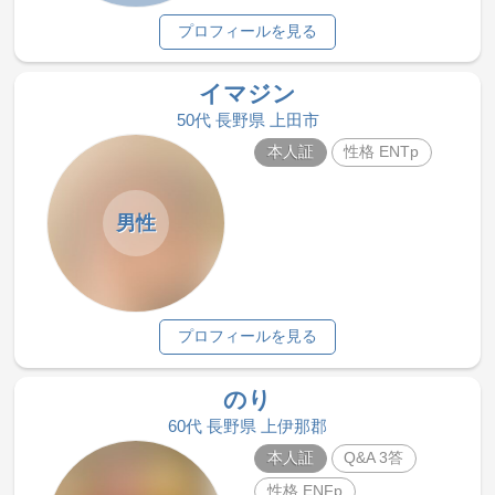
プロフィールを見る
イマジン
50代 長野県 上田市
本人証
性格 ENTp
男性
プロフィールを見る
のり
60代 長野県 上伊那郡
本人証
Q&A 3答
性格 ENFp