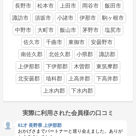
長野市
松本市
上田市
岡谷市
飯田市
諏訪市
須坂市
小諸市
伊那市
駒ヶ根市
中野市
大町市
飯山市
茅野市
塩尻市
佐久市
千曲市
東御市
安曇野市
南佐久郡
北佐久郡
小県郡
諏訪郡
上伊那郡
下伊那郡
木曽郡
東筑摩郡
北安曇郡
埴科郡
上高井郡
下高井郡
上水内郡
下水内郡
実際に利用された会員様の口コミ
61才 長野県 上伊那郡
おかげさまでパートナーと巡り会えました。ありが