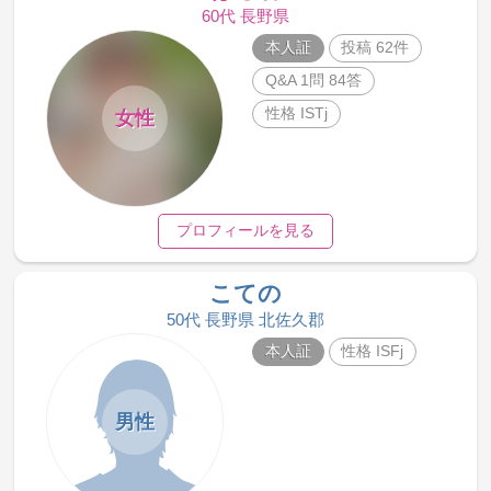
60代 長野県
本人証
投稿 62件
Q&A 1問 84答
性格 ISTj
女性
プロフィールを見る
こての
50代 長野県 北佐久郡
本人証
性格 ISFj
男性