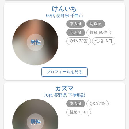
けんいち
60代 長野県 千曲市
本人証
写真証
収入証
投稿 65件
Q&A 72答
性格 INFj
男性
プロフィールを見る
カズマ
70代 長野県 下伊那郡
本人証
Q&A 7答
性格 ESFj
男性