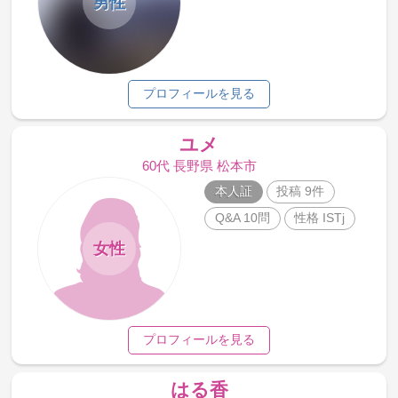
男性
プロフィールを見る
ユメ
60代 長野県 松本市
本人証
投稿 9件
Q&A 10問
性格 ISTj
女性
プロフィールを見る
はる香