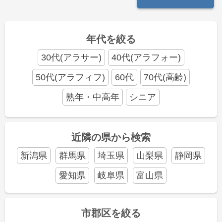
年代を絞る
30代(アラサー)
40代(アラフォー)
50代(アラフィフ)
60代
70代(高齢)
熟年・中高年
シニア
近隣の県から検索
新潟県
群馬県
埼玉県
山梨県
静岡県
愛知県
岐阜県
富山県
市郡区を絞る