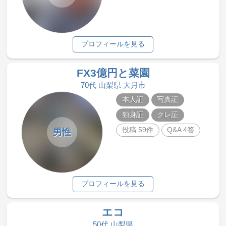
プロフィールを見る
FX3億円と菜園
70代 山梨県 大月市
本人証
写真証
独身証
クレ証
投稿 59件
Q&A 4答
男性
プロフィールを見る
エコ
50代 山梨県