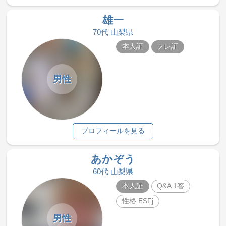
雄一
70代 山梨県
本人証
クレ証
男性
プロフィールを見る
あかぞう
60代 山梨県
本人証
Q&A 1答
性格 ESFj
男性