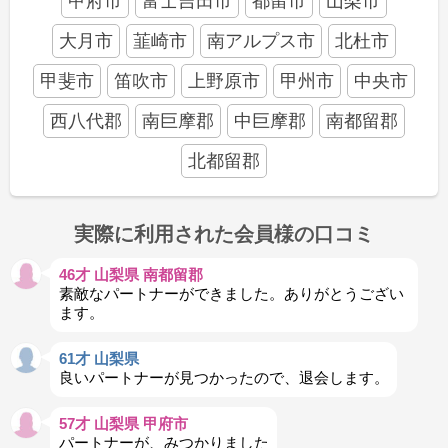
甲府市
富士吉田市
都留市
山梨市
大月市
韮崎市
南アルプス市
北杜市
甲斐市
笛吹市
上野原市
甲州市
中央市
西八代郡
南巨摩郡
中巨摩郡
南都留郡
北都留郡
実際に利用された会員様の口コミ
46才 山梨県 南都留郡
素敵なパートナーができました。ありがとうござい
ます。
61才 山梨県
良いパートナーが見つかったので、退会します。
57才 山梨県 甲府市
パートナーが、みつかりました