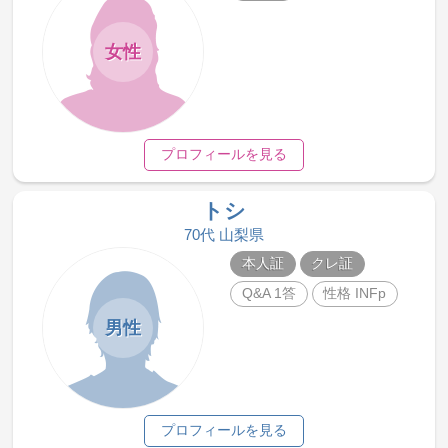
女性
プロフィールを見る
トシ
70代 山梨県
本人証
クレ証
Q&A 1答
性格 INFp
男性
プロフィールを見る