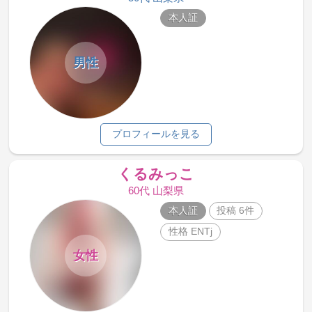
本人証
男性
プロフィールを見る
くるみっこ
60代 山梨県
本人証
投稿 6件
性格 ENTj
女性