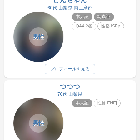
しんちゃん
60代 山梨県 南巨摩郡
本人証
写真証
Q&A 2答
性格 ISFp
男性
プロフィールを見る
つつつ
70代 山梨県
本人証
性格 ENFj
男性