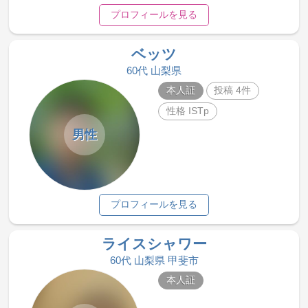
プロフィールを見る
ベッツ
60代 山梨県
本人証
投稿 4件
性格 ISTp
男性
プロフィールを見る
ライスシャワー
60代 山梨県 甲斐市
本人証