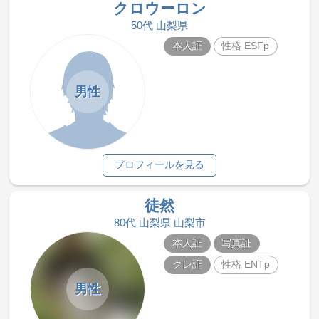
クロウーロン
50代 山梨県
本人証
性格 ESFp
男性
プロフィールを見る
徒然
80代 山梨県 山梨市
本人証
写真証
クレ証
性格 ENTp
男性