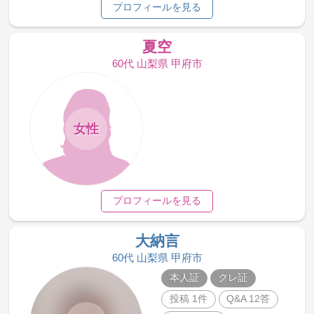
プロフィールを見る
夏空
60代 山梨県 甲府市
女性
プロフィールを見る
大納言
60代 山梨県 甲府市
本人証
クレ証
投稿 1件
Q&A 12答