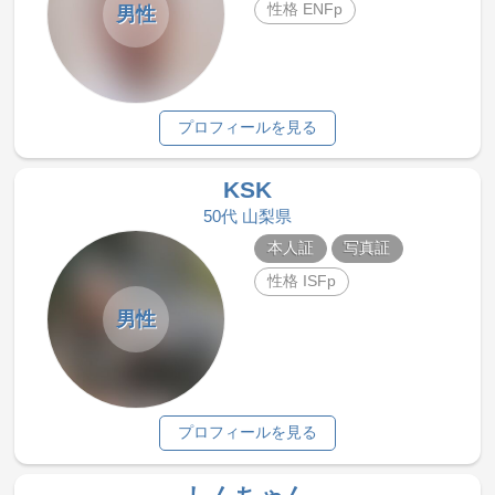
性格 ENFp
男性
プロフィールを見る
KSK
50代 山梨県
本人証
写真証
性格 ISFp
男性
プロフィールを見る