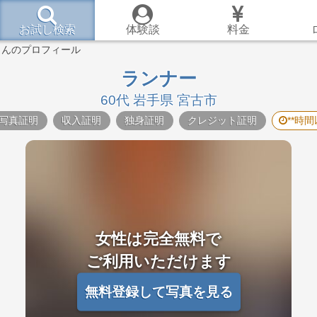
お試し検索
体験談
料金
さんのプロフィール
ランナー
60代 岩手県 宮古市
写真証明
収入証明
独身証明
クレジット証明
**時
女性は完全無料で
ご利用いただけます
無料登録して写真を見る