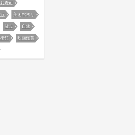
お寿司
旅行
美術館巡り
散歩
自然
美術館
映画鑑賞