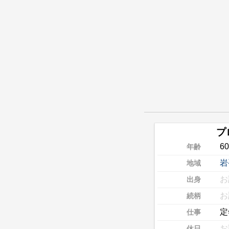
プ
6
年齢
岩
地域
お
出身
お
続柄
定
仕事
お
休日