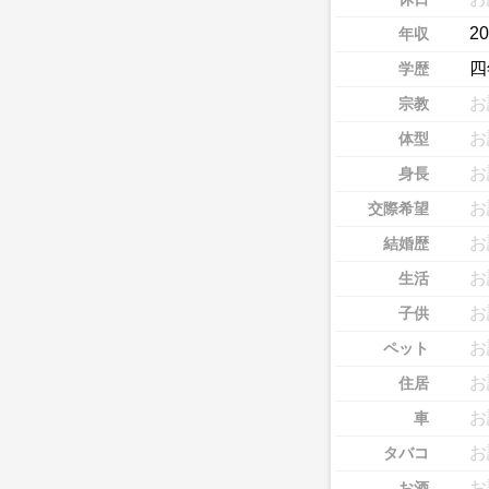
2
年収
四
学歴
お
宗教
お
体型
お
身長
お
交際希望
お
結婚歴
お
生活
お
子供
お
ペット
お
住居
お
車
お
タバコ
お
お酒