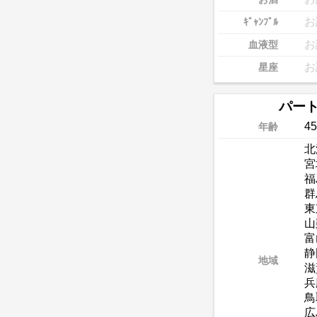
お
ｷﾞｬﾝﾌﾞﾙ
お
血液型
お
星座
パー
45
年齢
北
宮
福
群
東
山
富
静
地域
滋
兵
鳥
広