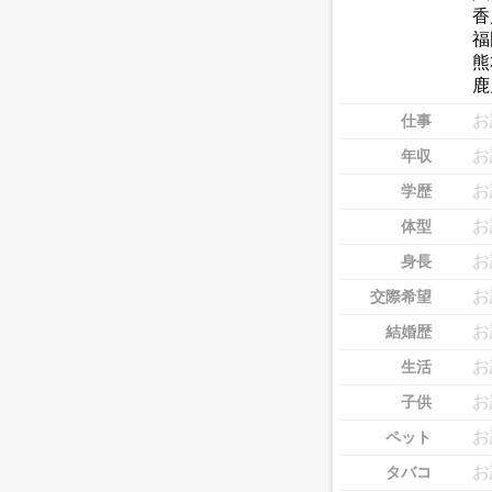
香
福
熊
鹿
お
仕事
お
年収
お
学歴
お
体型
お
身長
お
交際希望
お
結婚歴
お
生活
お
子供
お
ペット
お
タバコ