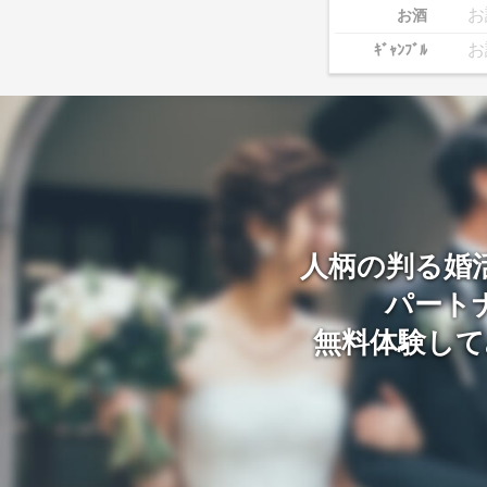
お
お酒
お
ｷﾞｬﾝﾌﾞﾙ
人柄の判る婚
パート
無料体験して