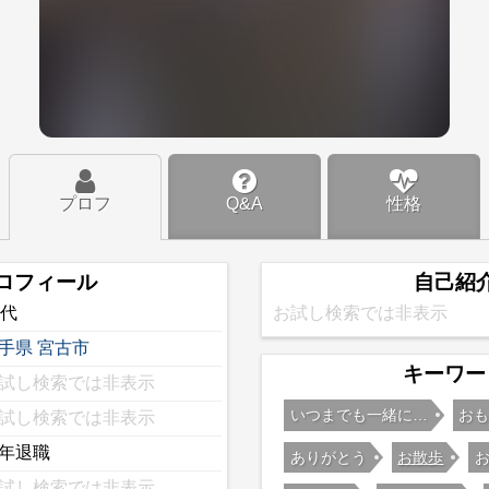
プロフ
Q&A
性格
ロフィール
自己紹
0代
お試し検索では非表示
手県
宮古市
キーワー
試し検索では非表示
いつまでも一緒に…
お
試し検索では非表示
年退職
ありがとう
お散歩
試し検索では非表示