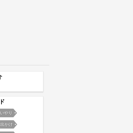
介
ド
もいやり
お出かけ