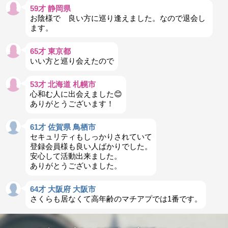
59才 静岡県
お陰様で 良い方に巡り逢えました。なので退会し
ます。
65才 東京都
いい方と巡り会えたので
53才 北海道 札幌市
心和む人に出会えました😊
ありがとうございます！
61才 佐賀県 鳥栖市
セキュリティもしっかりされていて
登録会員様も良い人ばかりでした。
安心して活動出来ました。
ありがとうございました。
64才 大阪府 大阪市
さくらも居なくて高年齢のマチアプでは1番です。