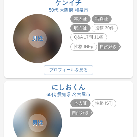
ケンイチ
50代 大阪府 和泉市
本人証
写真証
収入証
投稿 30件
Q&A 17問 11答
男性
性格 INFp
自然好き
プロフィールを見る
にしおくん
60代 愛知県 名古屋市
本人証
性格 ISTj
自然好き
男性