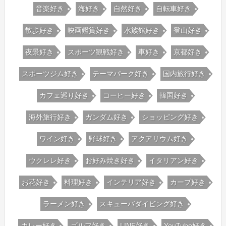
音楽好き
海好き
自然好き
自転車好き
散歩好き
映画鑑賞好き
水族館好き
登山好き
夜景好き
スポーツ観戦好き
車好き
京都好き
スポーツジム好き
テーマパーク好き
国内旅行好き
カフェ巡り好き
コーヒー好き
韓国好き
海外旅行好き
ガンダム好き
ショッピング好き
ワイン好き
野球好き
アクアリウム好き
ウクレレ好き
お好み焼き好き
イタリアン好き
お花好き
料理好き
インテリア好き
カープ好き
ラーメン好き
スキューバダイビング好き
カレー好き
ゴルフ好き
LINE好き
YouTube好き