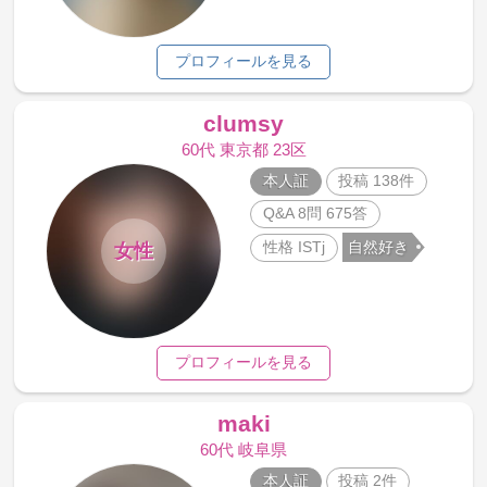
プロフィールを見る
clumsy
60代 東京都 23区
本人証
投稿 138件
Q&A 8問 675答
性格 ISTj
自然好き
女性
プロフィールを見る
maki
60代 岐阜県
本人証
投稿 2件