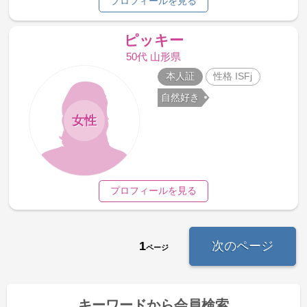
プロフィールを見る
ピッキー
50代 山形県
本人証
性格 ISFj
自然好き
女性
プロフィールを見る
1
次のページ
ページ
キーワードから会員検索