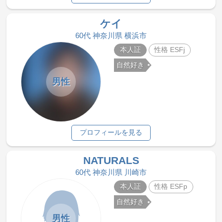
ケイ
60代 神奈川県 横浜市
本人証
性格 ESFj
自然好き
男性
プロフィールを見る
NATURALS
60代 神奈川県 川崎市
本人証
性格 ESFp
自然好き
男性