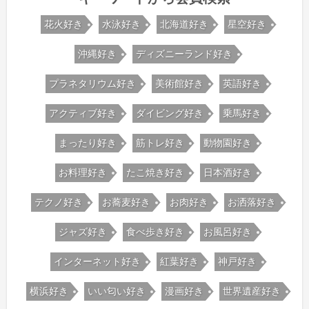
花火好き
水泳好き
北海道好き
星空好き
沖縄好き
ディズニーランド好き
プラネタリウム好き
美術館好き
英語好き
アクティブ好き
ダイビング好き
乗馬好き
まったり好き
筋トレ好き
動物園好き
お料理好き
たこ焼き好き
日本酒好き
テクノ好き
お蕎麦好き
お肉好き
お洒落好き
ジャズ好き
食べ歩き好き
お風呂好き
インターネット好き
紅葉好き
神戸好き
横浜好き
いい匂い好き
漫画好き
世界遺産好き