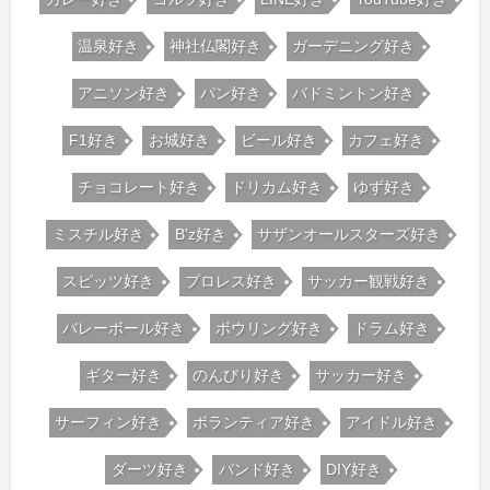
温泉好き
神社仏閣好き
ガーデニング好き
アニソン好き
パン好き
バドミントン好き
F1好き
お城好き
ビール好き
カフェ好き
チョコレート好き
ドリカム好き
ゆず好き
ミスチル好き
B'z好き
サザンオールスターズ好き
スピッツ好き
プロレス好き
サッカー観戦好き
バレーボール好き
ボウリング好き
ドラム好き
ギター好き
のんびり好き
サッカー好き
サーフィン好き
ボランティア好き
アイドル好き
ダーツ好き
バンド好き
DIY好き