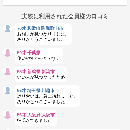
実際に利用された会員様の口コミ
70才 和歌山県 和歌山市
お相手が見つかりました。
ありがとうございました。
50才 千葉県
使いやすかったです。
55才 新潟県 新潟市
いい人が見つかったため
65才 埼玉県 川越市
巡り合いは、急に訪れました。
ありがとうございました。
56才 大阪府 大阪市
彼氏ができました