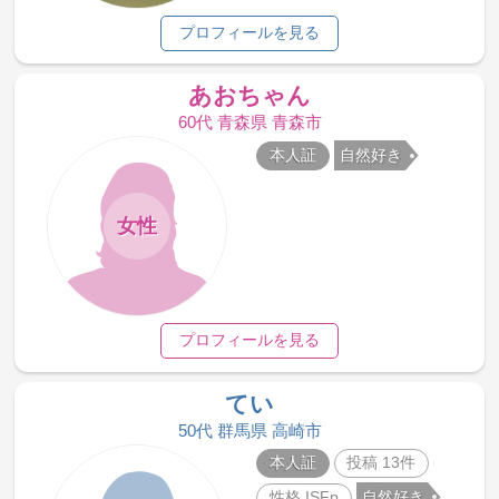
プロフィールを見る
あおちゃん
60代 青森県 青森市
本人証
自然好き
女性
プロフィールを見る
てい
50代 群馬県 高崎市
本人証
投稿 13件
性格 ISFp
自然好き