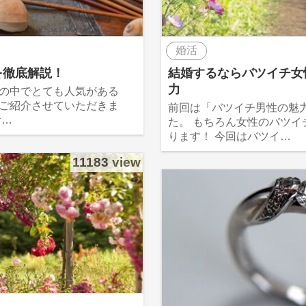
婚活
を徹底解説！
結婚するならバツイチ女
力
の中でとても人気がある
ご紹介させていただきま
前回は「バツイチ男性の魅
計…
た。 もちろん女性のバツイ
ります！ 今回はバツイ…
11183 view