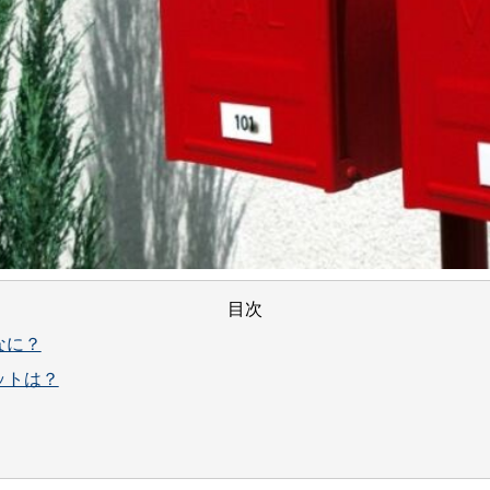
目次
なに？
ットは？