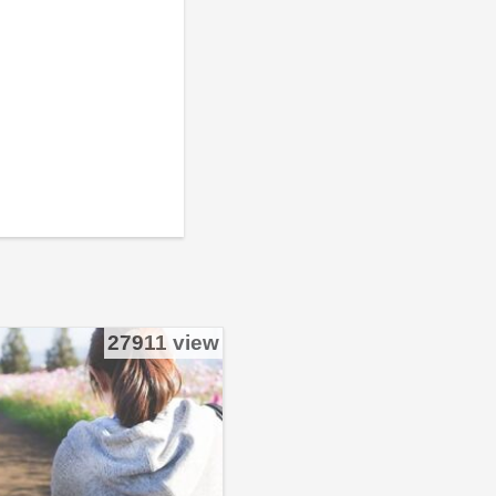
。
27911 view