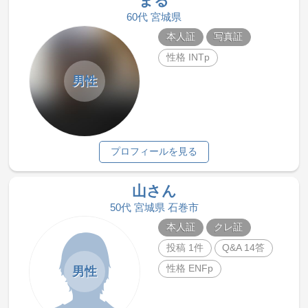
まる
60代 宮城県
本人証
写真証
性格 INTp
男性
プロフィールを見る
山さん
50代 宮城県 石巻市
本人証
クレ証
投稿 1件
Q&A 14答
性格 ENFp
男性