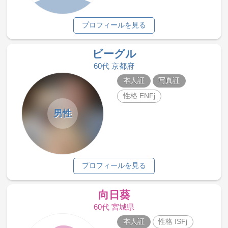
プロフィールを見る
ビーグル
60代 京都府
本人証
写真証
性格 ENFj
男性
プロフィールを見る
向日葵
60代 宮城県
本人証
性格 ISFj