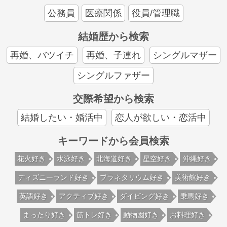
公務員
医療関係
役員/管理職
結婚歴から検索
再婚、バツイチ
再婚、子連れ
シングルマザー
シングルファザー
交際希望から検索
結婚したい・婚活中
恋人が欲しい・恋活中
キーワードから会員検索
花火好き
水泳好き
北海道好き
星空好き
沖縄好き
ディズニーランド好き
プラネタリウム好き
美術館好き
英語好き
アクティブ好き
ダイビング好き
乗馬好き
まったり好き
筋トレ好き
動物園好き
お料理好き