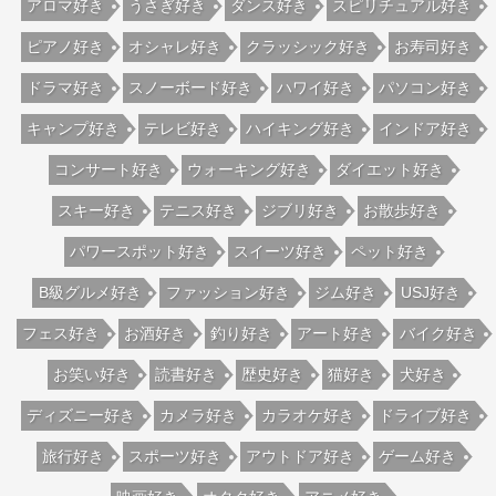
アロマ好き
うさぎ好き
ダンス好き
スピリチュアル好き
ピアノ好き
オシャレ好き
クラッシック好き
お寿司好き
ドラマ好き
スノーボード好き
ハワイ好き
パソコン好き
キャンプ好き
テレビ好き
ハイキング好き
インドア好き
コンサート好き
ウォーキング好き
ダイエット好き
スキー好き
テニス好き
ジブリ好き
お散歩好き
パワースポット好き
スイーツ好き
ペット好き
B級グルメ好き
ファッション好き
ジム好き
USJ好き
フェス好き
お酒好き
釣り好き
アート好き
バイク好き
お笑い好き
読書好き
歴史好き
猫好き
犬好き
ディズニー好き
カメラ好き
カラオケ好き
ドライブ好き
旅行好き
スポーツ好き
アウトドア好き
ゲーム好き