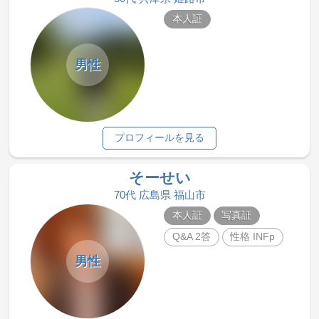
本人証
男性
プロフィールを見る
そーせい
70代 広島県 福山市
本人証
写真証
Q&A 2答
性格 INFp
男性