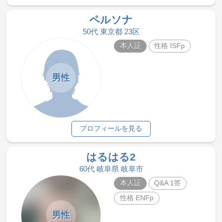
ペルソナ
50代 東京都 23区
本人証
性格 ISFp
男性
プロフィールを見る
はるはる2
60代 岐阜県 岐阜市
本人証
Q&A 1答
性格 ENFp
男性