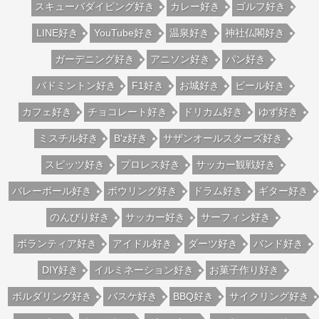
スキューバダイビング好き
カレー好き
ゴルフ好き
LINE好き
YouTube好き
温泉好き
神社仏閣好き
ガーデニング好き
アニソン好き
パン好き
バドミントン好き
F1好き
お城好き
ビール好き
カフェ好き
チョコレート好き
ドリカム好き
ゆず好き
ミスチル好き
B'z好き
サザンオールスターズ好き
スピッツ好き
プロレス好き
サッカー観戦好き
バレーボール好き
ボウリング好き
ドラム好き
ギター好き
のんびり好き
サッカー好き
サーフィン好き
ボランティア好き
アイドル好き
ダーツ好き
バンド好き
DIY好き
イルミネーション好き
お菓子作り好き
ボルダリング好き
バスケ好き
BBQ好き
サイクリング好き