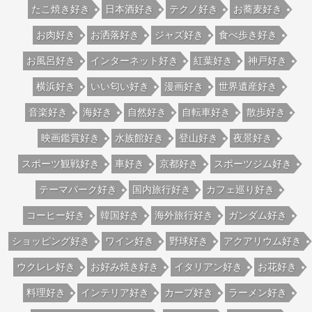
たこ焼き好き
日本酒好き
テクノ好き
お蕎麦好き
お肉好き
お洒落好き
ジャズ好き
食べ歩き好き
お風呂好き
インターネット好き
紅葉好き
神戸好き
横浜好き
いい匂い好き
漫画好き
世界遺産好き
音楽好き
海好き
自然好き
自転車好き
散歩好き
映画鑑賞好き
水族館好き
登山好き
夜景好き
スポーツ観戦好き
車好き
京都好き
スポーツジム好き
テーマパーク好き
国内旅行好き
カフェ巡り好き
コーヒー好き
韓国好き
海外旅行好き
ガンダム好き
ショッピング好き
ワイン好き
野球好き
アクアリウム好き
ウクレレ好き
お好み焼き好き
イタリアン好き
お花好き
料理好き
インテリア好き
カープ好き
ラーメン好き