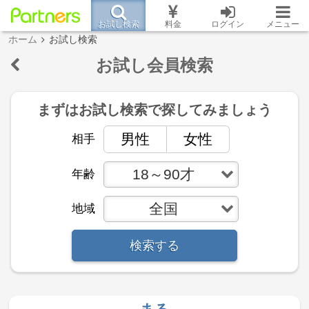
お試し検索
料金
ログイン
メニュー
ホーム
お試し検索
お試し会員検索
まずはお試し検索で
探してみましょう
男性
女性
相手
18～90才
年齢
全国
地域
検索する