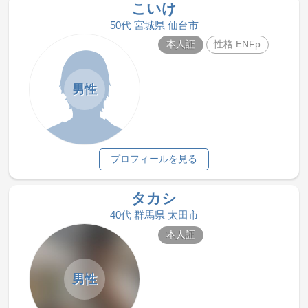
こいけ
50代 宮城県 仙台市
本人証
性格 ENFp
男性
プロフィールを見る
タカシ
40代 群馬県 太田市
本人証
男性