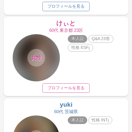
プロフィールを見る
けぃと
60代 東京都 23区
本人証
Q&A 23答
性格 ESFj
女性
プロフィールを見る
yuki
60代 茨城県
本人証
性格 INTj