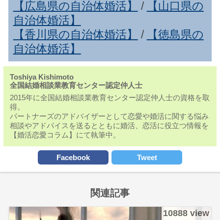
【広島県の自治体婚活】
/
【山口県の
自治体婚活】
【香川県の自治体婚活】
/
【徳島県の
自治体婚活】
Toshiya Kishimoto
全国結婚相談業教育センター認定仲人士
2015年に全国結婚相談業教育センター認定仲人士の資格を取
得。
パートナーズのアドバイザーとして恋愛や婚活に関する悩み
相談やアドバイスを送るとともに婚活、恋活に役立つ情報を
【婚活恋愛コラム】にて執筆中。
Facebook
Tweet
関連記事
10888 view