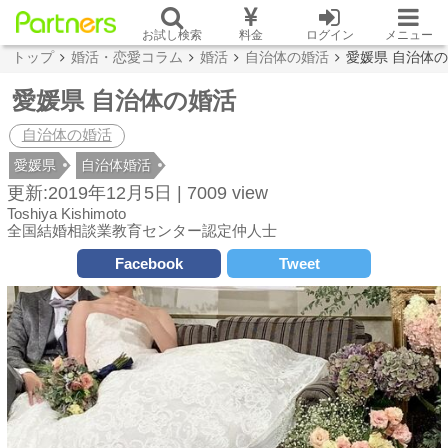
お試し検索
料金
ログイン
メニュー
トップ
婚活・恋愛コラム
婚活
自治体の婚活
愛媛県 自治体
愛媛県 自治体の婚活
自治体の婚活
愛媛県
自治体婚活
更新:2019年12月5日 |
7009 view
Toshiya Kishimoto
全国結婚相談業教育センター認定仲人士
Facebook
Tweet