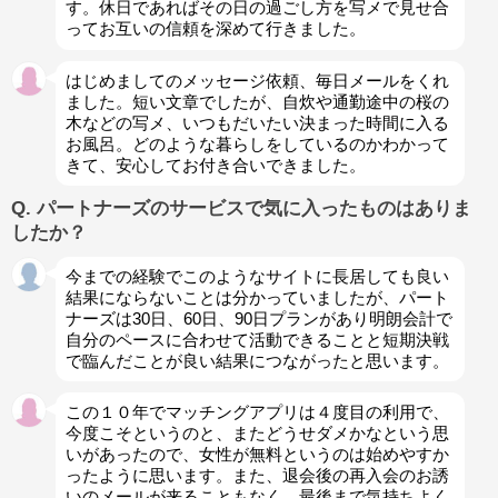
す。休日であればその日の過ごし方を写メで見せ合
ってお互いの信頼を深めて行きました。
はじめましてのメッセージ依頼、毎日メールをくれ
ました。短い文章でしたが、自炊や通勤途中の桜の
木などの写メ、いつもだいたい決まった時間に入る
お風呂。どのような暮らしをしているのかわかって
きて、安心してお付き合いできました。
Q. パートナーズのサービスで気に入ったものはありま
したか？
今までの経験でこのようなサイトに長居しても良い
結果にならないことは分かっていましたが、パート
ナーズは30日、60日、90日プランがあり明朗会計で
自分のペースに合わせて活動できることと短期決戦
で臨んだことが良い結果につながったと思います。
この１０年でマッチングアプリは４度目の利用で、
今度こそというのと、またどうせダメかなという思
いがあったので、女性が無料というのは始めやすか
ったように思います。また、退会後の再入会のお誘
いのメールが来ることもなく、最後まで気持ちよく