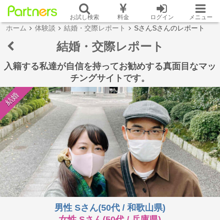
お試し検索
料金
ログイン
メニュー
ホーム
体験談
結婚・交際レポート
SさんSさんのレポート
結婚・交際レポート
入籍する私達が自信を持ってお勧めする真面目なマッ
チングサイトです。
結婚
男性 Sさん(50代 / 和歌山県)
女性 Sさん(50代 / 兵庫県)