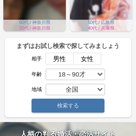
60代 / 神奈川県
50代 / 広島県
50代 / 神奈川県
40代 / 兵庫県
まずはお試し検索で
探してみましょう
男性
女性
相手
18～90才
年齢
全国
地域
検索する
人柄の判る婚活・恋活サイト