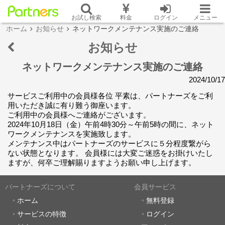
お試し検索
料金
ログイン
メニュー
ホーム
お知らせ
ネットワークメンテナンス実施のご連絡
お知らせ
ネットワークメンテナンス実施のご連絡
2024/10/17
サービスご利用中の会員様各位 平素は、パートナーズをご利
用いただき誠に有り難う御座います。
ご利用中の会員様へご連絡がございます。
2024年10月18日（金）午前4時30分～午前5時の間に、ネット
ワークメンテナンスを実施致します。
メンテナンス中はパートナーズのサービスに５分程度繋がら
ない状態となります。 会員様には大変ご迷惑をお掛けいたし
ますが、何卒ご理解賜りますようお願い申し上げます。
パートナーズについて
会員サービス
ホーム
無料登録
サービスの特徴
ログイン