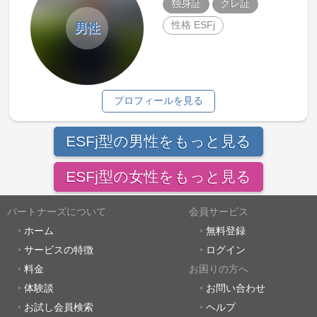
独身証
クレ証
性格 ESFj
男性
プロフィールを見る
ESFj型の男性をもっと見る
ESFj型の女性をもっと見る
パートナーズについて
会員サービス
ホーム
無料登録
サービスの特徴
ログイン
料金
お困りの方へ
体験談
お問い合わせ
お試し会員検索
ヘルプ