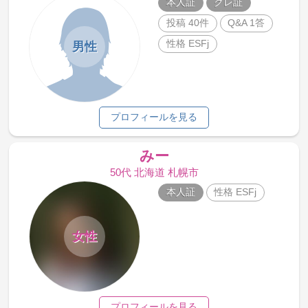
本人証
クレ証
投稿 40件
Q&A 1答
性格 ESFj
男性
プロフィールを見る
みー
50代 北海道 札幌市
本人証
性格 ESFj
女性
プロフィールを見る