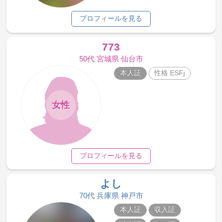
プロフィールを見る
773
50代 宮城県 仙台市
本人証
性格 ESFj
女性
プロフィールを見る
よし
70代 兵庫県 神戸市
本人証
収入証