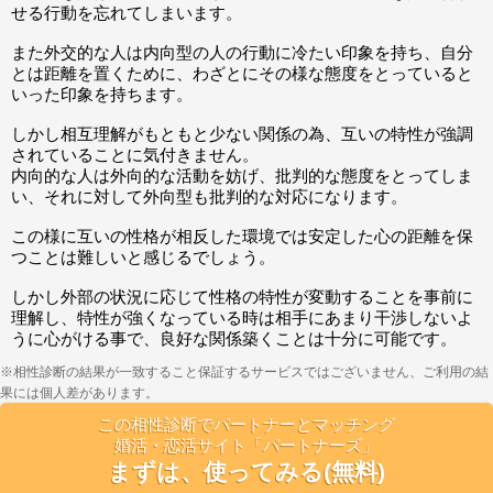
せる行動を忘れてしまいます。
また外交的な人は内向型の人の行動に冷たい印象を持ち、自分
とは距離を置くために、わざとにその様な態度をとっていると
いった印象を持ちます。
しかし相互理解がもともと少ない関係の為、互いの特性が強調
されていることに気付きません。
内向的な人は外向的な活動を妨げ、批判的な態度をとってしま
い、それに対して外向型も批判的な対応になります。
この様に互いの性格が相反した環境では安定した心の距離を保
つことは難しいと感じるでしょう。
しかし外部の状況に応じて性格の特性が変動することを事前に
理解し、特性が強くなっている時は相手にあまり干渉しないよ
うに心がける事で、良好な関係築くことは十分に可能です。
※相性診断の結果が一致すること保証するサービスではございません、ご利用の結
果には個人差があります。
この相性診断でパートナーとマッチング
婚活・恋活サイト「パートナーズ」
まずは、使ってみる(無料)