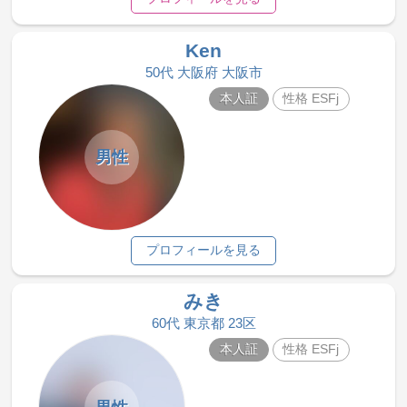
Ken
50代 大阪府 大阪市
本人証
性格 ESFj
男性
プロフィールを見る
みき
60代 東京都 23区
本人証
性格 ESFj