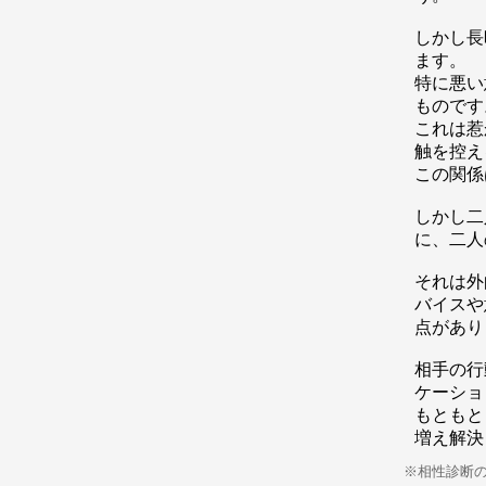
しかし長
ます。
特に悪い
ものです
これは惹
触を控え
この関係
しかし二
に、二人
それは外
バイスや
点があり
相手の行
ケーショ
もともと
増え解決
※相性診断