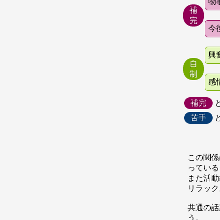
物
補
完
今
興
自
制
感
補完
苦手
この関係
っている
また活動
リラック
共通の話
う。