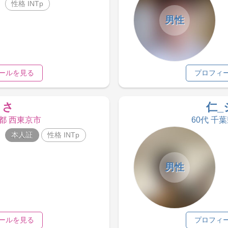
性格 INTp
男性
ールを見る
プロフィ
まさ
仁_
京都 西東京市
60代 千
本人証
性格 INTp
男性
ールを見る
プロフィ