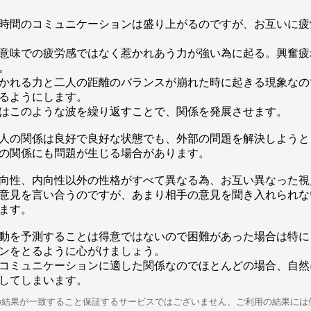
時間のコミュニケーションは盛り上がるのですが、お互いに疲
意味での疲労感ではなく惹かれあう力が強い為に起る。興奮疲
。
かれる力と二人の距離のバランスが崩れた時に起きる現象なの
るようにします。
はこのような波を繰り返すことで、関係を発展させます。
人の関係は良好で良好な状態でも、外部の問題を解決しようと
の関係にも問題が生じる場合があります。
向性、内向性以外の性格がすべて異なる為、お互い異なった視
意見を言い合うのですが、あまり相手の意見を聞き入れられな
ます。
動を予測することは得意ではないので困難があった場合は特に
ンをとるように心がけましょう。
コミュニケーションに適した関係なのでほとんどの場合、自然
してしまいます。
の結果が一致すること保証するサービスではございません、ご利用の結果には