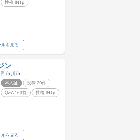
性格 INTp
ールを見る
ジン
葉県 市川市
本人証
投稿 20件
Q&A 163答
性格 INTp
ールを見る