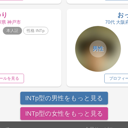
ゆり
お
庫県 神戸市
70代 大阪
本人証
性格 INTp
男性
ールを見る
プロフィ
INTp型の男性をもっと見る
INTp型の女性をもっと見る