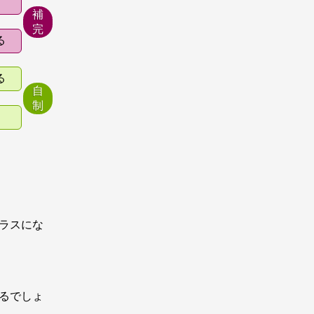
補
完
る
る
自
制
ラスにな
るでしょ