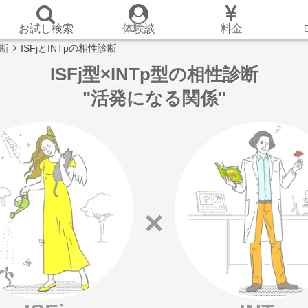
お試し検索
体験談
料金
診断
ISFjとINTpの相性診断
ISFj型×INTp型の相性診断
"活発になる関係"
×