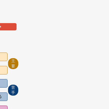
+
主
要
苦
手
る