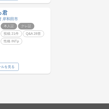
っ君
府 岸和田市
本人証
クレ証
投稿 21件
Q&A 28答
性格 INTp
ールを見る