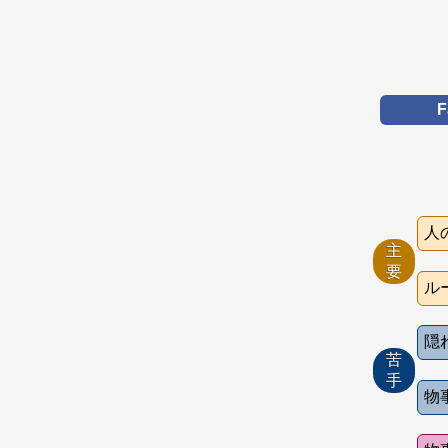
F
人
主
要
ル
隠
苦
手
物