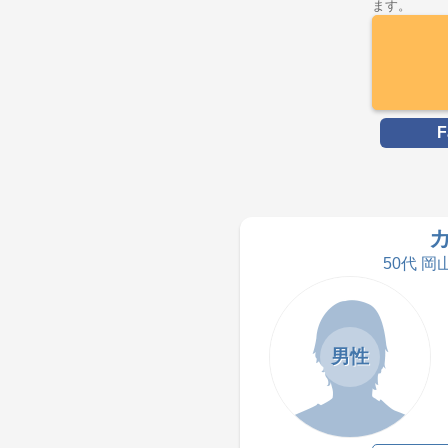
ます。
F
50代 岡
男性