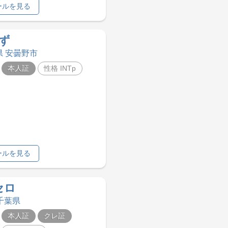
ールを見る
ず
県 安曇野市
本人証
性格 INTp
ールを見る
セロ
 千葉県
本人証
クレ証