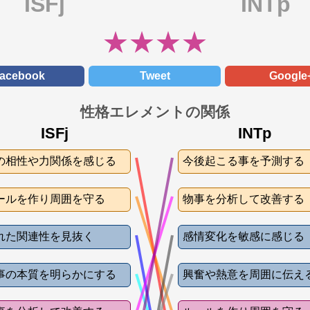
ISFj
INTp
★★★★
acebook
Tweet
Google
性格エレメントの関係
ISFj
INTp
の相性や力関係を感じる
今後起こる事を予測する
ールを作り周囲を守る
物事を分析して改善する
れた関連性を見抜く
感情変化を敏感に感じる
事の本質を明らかにする
興奮や熱意を周囲に伝え