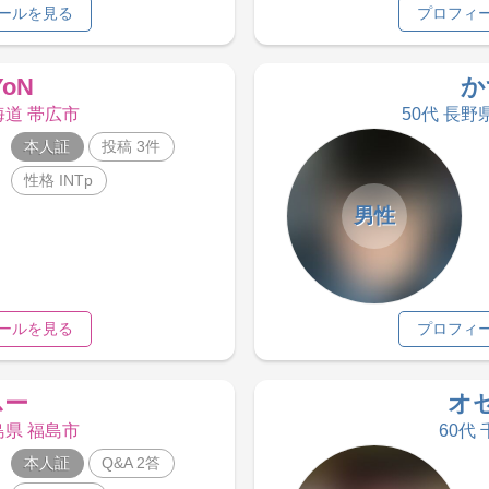
ールを見る
プロフィ
YoN
か
海道 帯広市
50代 長野
本人証
投稿 3件
性格 INTp
男性
ールを見る
プロフィ
ふー
オ
島県 福島市
60代
本人証
Q&A 2答