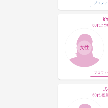
プロフィ
k
60代 北
女性
プロフィ
60代 福