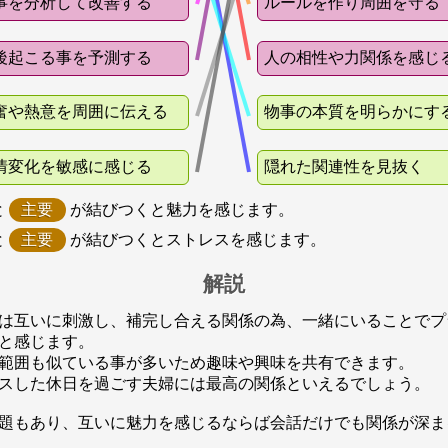
事を分析して改善する
ルールを作り周囲を守る
後起こる事を予測する
人の相性や力関係を感じ
奮や熱意を周囲に伝える
物事の本質を明らかにす
情変化を敏感に感じる
隠れた関連性を見抜く
と
主要
が結びつくと魅力を感じます。
と
主要
が結びつくとストレスを感じます。
解説
は互いに刺激し、補完し合える関係の為、一緒にいることでプ
と感じます。
範囲も似ている事が多いため趣味や興味を共有できます。
スした休日を過ごす夫婦には最高の関係といえるでしょう。
題もあり、互いに魅力を感じるならば会話だけでも関係が深ま