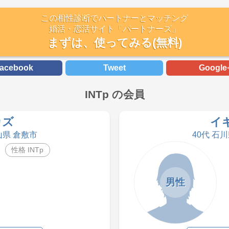
この相性診断でパートナーとマッチング
婚活・恋活サイト「パートナーズ」
まずは、使ってみる(無料)
acebook
Tweet
Google
INTp の会員
カズ
イ
山県 倉敷市
40代 石
性格 INTp
男性