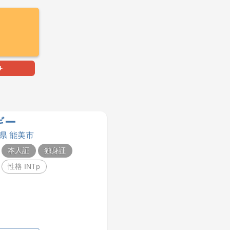
+
ギー
川県 能美市
本人証
独身証
性格 INTp