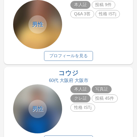
本人証
投稿 9件
Q&A 3答
性格 ISTj
男性
プロフィールを見る
コウジ
60代 大阪府 大阪市
本人証
写真証
クレ証
投稿 45件
性格 ISTj
男性