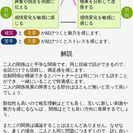
興奮や熱意を周囲に
物事を分析して改
伝える
善する
自
自
制
制
感情変化を敏感に感
感情変化を敏感に
じる
感じる
補完
と
主要
が結びつくと魅力を感じます。
苦手
と
主要
が結びつくとストレスを感じます。
解説
二人の関係はと平等な関係です。同じ目線で話ができるので、
会話だけでも信頼し、満足感を感じます。
信頼関係が構築できるとパートナーとは何についても話すこと
ができ、一緒にいることで快適感じます。
二人の関係発展の障害となる部分はほとんど無いと言って良い
でしょう。
類似性も高いので相互理解はとても良く、互いに新しい刺激や
魅力を感じるならば 、関係はとても良い方向に発展するでしょ
う。
またこの関係は議論することはほとんどありません。なぜな
ら、多くの場合、二人とも同じ問題につまずくので、話し合い