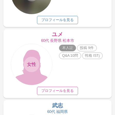
プロフィールを見る
ユメ
60代 長野県 松本市
本人証
投稿 9件
Q&A 10問
性格 ISTj
女性
プロフィールを見る
武志
60代 福岡県