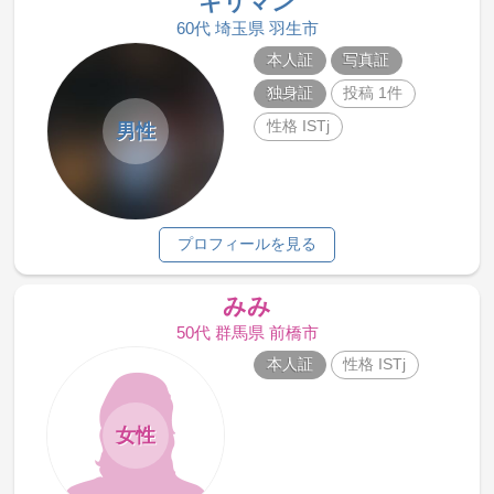
キリマン
60代 埼玉県 羽生市
本人証
写真証
独身証
投稿 1件
性格 ISTj
男性
プロフィールを見る
みみ
50代 群馬県 前橋市
本人証
性格 ISTj
女性