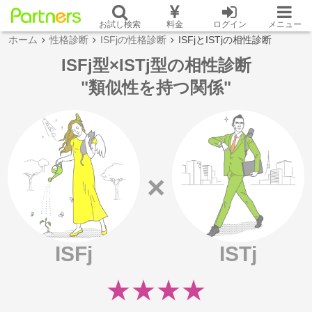
お試し検索
料金
ログイン
メニュー
ホーム
性格診断
ISFjの性格診断
ISFjとISTjの相性診断
ISFj型×ISTj型の相性診断
"類似性を持つ関係"
×
ISFj
ISTj
★★★★