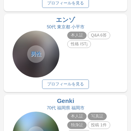
プロフィールを見る
エンゾ
50代 東京都 小平市
本人証
Q&A 6答
性格 ISTj
男性
プロフィールを見る
Genki
70代 福岡県 福岡市
本人証
写真証
独身証
投稿 1件