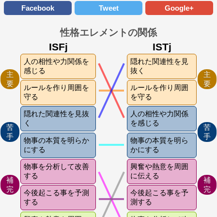
Facebook
Tweet
Google+
性格エレメントの関係
ISFj
ISTj
人の相性や力関係を
隠れた関連性を見
感じる
抜く
主
主
要
要
ルールを作り周囲を
ルールを作り周囲
守る
を守る
隠れた関連性を見抜
人の相性や力関係
く
を感じる
苦
苦
手
手
物事の本質を明らか
物事の本質を明ら
にする
かにする
物事を分析して改善
興奮や熱意を周囲
する
に伝える
補
補
完
完
今後起こる事を予測
今後起こる事を予
する
測する