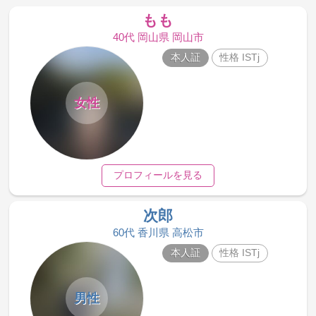
もも
40代 岡山県 岡山市
本人証
性格 ISTj
女性
プロフィールを見る
次郎
60代 香川県 高松市
本人証
性格 ISTj
男性