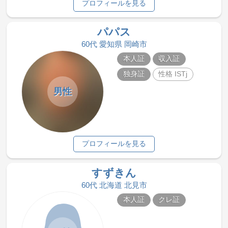
プロフィールを見る
パパス
60代 愛知県 岡崎市
本人証
収入証
独身証
性格 ISTj
男性
プロフィールを見る
すずきん
60代 北海道 北見市
本人証
クレ証