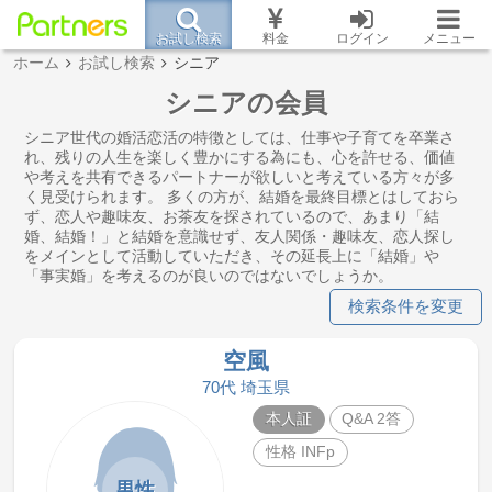
お試し検索
料金
ログイン
メニュー
ホーム
お試し検索
シニア
シニアの会員
シニア世代の婚活恋活の特徴としては、仕事や子育てを卒業さ
れ、残りの人生を楽しく豊かにする為にも、心を許せる、価値
や考えを共有できるパートナーが欲しいと考えている方々が多
く見受けられます。 多くの方が、結婚を最終目標とはしておら
ず、恋人や趣味友、お茶友を探されているので、あまり「結
婚、結婚！」と結婚を意識せず、友人関係・趣味友、恋人探し
をメインとして活動していただき、その延長上に「結婚」や
「事実婚」を考えるのが良いのではないでしょうか。
検索条件を変更
空風
70代 埼玉県
本人証
Q&A 2答
性格 INFp
男性