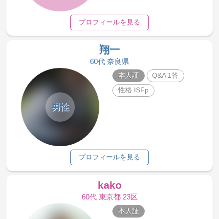
プロフィールを見る
翔一
60代 奈良県
本人証
Q&A 1答
性格 ISFp
男性
プロフィールを見る
kako
60代 東京都 23区
本人証