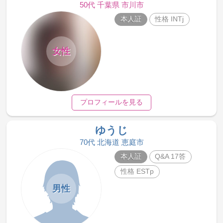
50代 千葉県 市川市
本人証
性格 INTj
女性
プロフィールを見る
ゆうじ
70代 北海道 恵庭市
本人証
Q&A 17答
性格 ESTp
男性