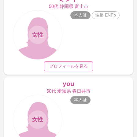
50代 静岡県 富士市
本人証
性格 ENFp
女性
プロフィールを見る
you
50代 愛知県 春日井市
本人証
女性