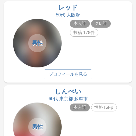
レッド
50代 大阪府
本人証
クレ証
投稿 178件
男性
プロフィールを見る
しんべい
60代 東京都 多摩市
本人証
性格 ISFp
男性