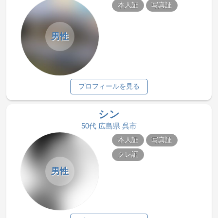
本人証
写真証
男性
プロフィールを見る
シン
50代 広島県 呉市
本人証
写真証
クレ証
男性