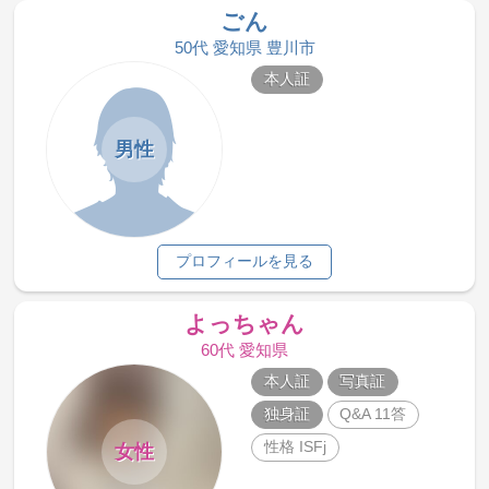
ごん
50代 愛知県 豊川市
本人証
男性
プロフィールを見る
よっちゃん
60代 愛知県
本人証
写真証
独身証
Q&A 11答
性格 ISFj
女性