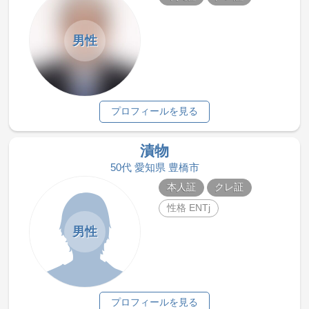
男性
プロフィールを見る
漬物
50代 愛知県 豊橋市
本人証
クレ証
性格 ENTj
男性
プロフィールを見る