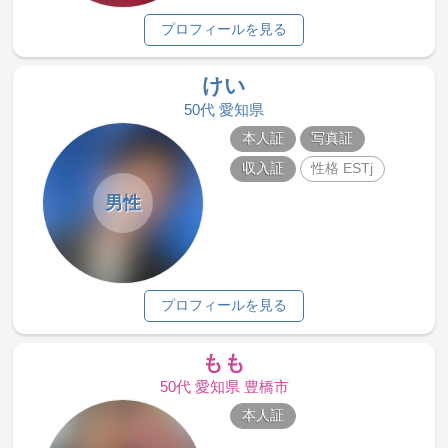
プロフィールを見る
けい
50代 愛知県
本人証
写真証
収入証
性格 ESTj
男性
プロフィールを見る
もも
50代 愛知県 豊橋市
本人証