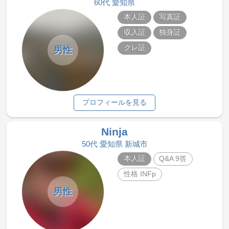
60代 愛知県
本人証
写真証
収入証
独身証
クレ証
男性
プロフィールを見る
Ninja
50代 愛知県 新城市
本人証
Q&A 9答
性格 INFp
男性