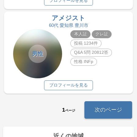
プロフィールを見る
アメジスト
60代 愛知県 豊川市
本人証
クレ証
投稿 1234件
Q&A 5問 20812答
男性
性格 INFp
プロフィールを見る
1
次のページ
ページ
近くの地域