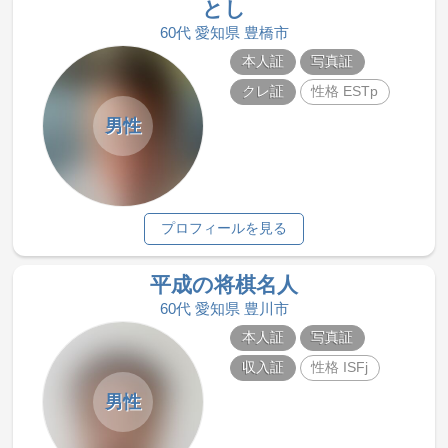
とし
60代 愛知県 豊橋市
本人証
写真証
クレ証
性格 ESTp
男性
プロフィールを見る
平成の将棋名人
60代 愛知県 豊川市
本人証
写真証
収入証
性格 ISFj
男性