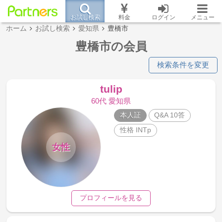
お試し検索
料金
ログイン
メニュー
ホーム
お試し検索
愛知県
豊橋市
豊橋市の会員
検索条件を変更
tulip
60代 愛知県
本人証
Q&A 10答
性格 INTp
女性
プロフィールを見る