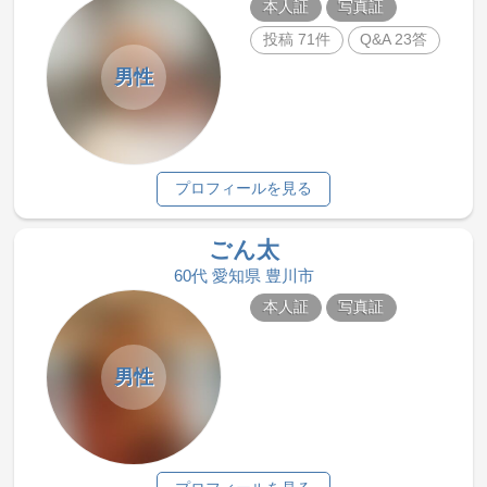
本人証
写真証
投稿 71件
Q&A 23答
男性
プロフィールを見る
ごん太
60代 愛知県 豊川市
本人証
写真証
男性