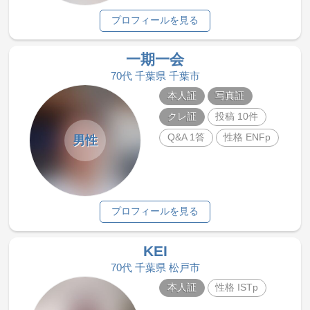
プロフィールを見る
一期一会
70代 千葉県 千葉市
本人証
写真証
クレ証
投稿 10件
Q&A 1答
性格 ENFp
男性
プロフィールを見る
KEI
70代 千葉県 松戸市
本人証
性格 ISTp