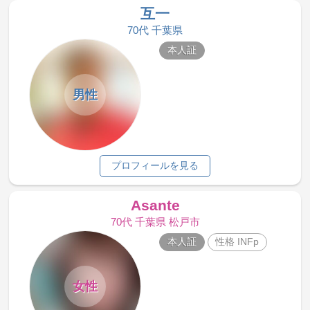
互一
70代 千葉県
本人証
男性
プロフィールを見る
Asante
70代 千葉県 松戸市
本人証
性格 INFp
女性