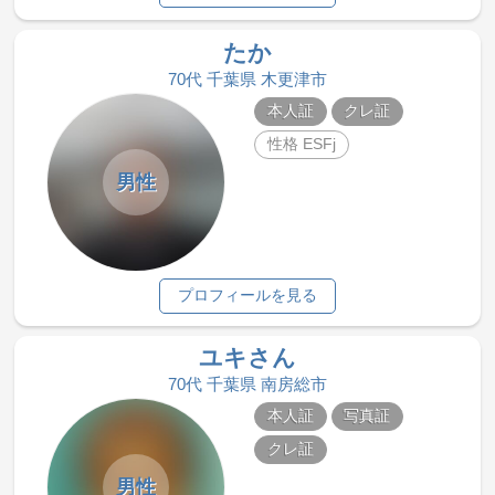
たか
70代 千葉県 木更津市
本人証
クレ証
性格 ESFj
男性
プロフィールを見る
ユキさん
70代 千葉県 南房総市
本人証
写真証
クレ証
男性