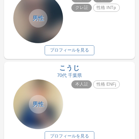
クレ証
性格 INTp
男性
プロフィールを見る
こうじ
70代 千葉県
本人証
性格 ENFj
男性
プロフィールを見る