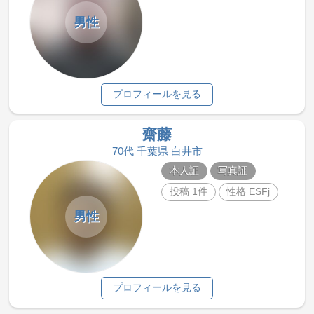
男性
プロフィールを見る
齋藤
70代 千葉県 白井市
本人証
写真証
投稿 1件
性格 ESFj
男性
プロフィールを見る