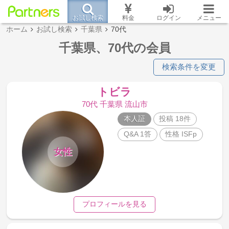
お試し検索
料金
ログイン
メニュー
ホーム
お試し検索
千葉県
70代
千葉県、70代の会員
検索条件を変更
トビラ
70代 千葉県 流山市
本人証
投稿 18件
Q&A 1答
性格 ISFp
女性
プロフィールを見る