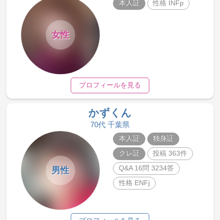
本人証
性格 INFp
女性
プロフィールを見る
かずくん
70代 千葉県
本人証
独身証
クレ証
投稿 363件
Q&A 16問 3234答
男性
性格 ENFj