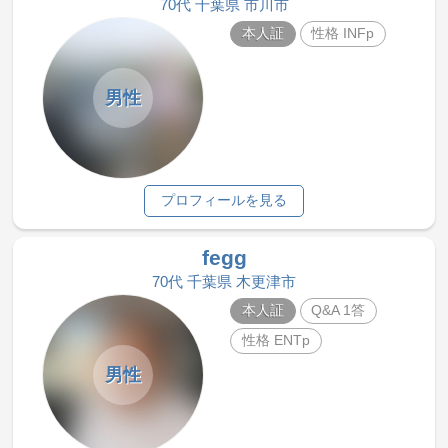
70代 千葉県 市川市
本人証
性格 INFp
男性
プロフィールを見る
fegg
70代 千葉県 木更津市
本人証
Q&A 1答
性格 ENTp
男性