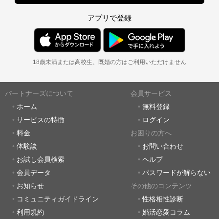
アプリで登録
18歳未満または高校生、既婚の方はご利用いただけません
パートナーズについて
会員サービス
ホーム
無料登録
サービスの特徴
ログイン
料金
お困りの方へ
体験談
お問い合わせ
お試し会員検索
ヘルプ
会員データ
パスワードが解らない
お知らせ
その他のコンテンツ
コミュニティガイドライン
性格相性診断
利用規約
婚活恋愛コラム