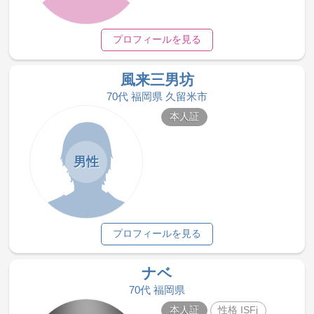
プロフィールを見る
風来三男坊
70代 福岡県 久留米市
本人証
男性
プロフィールを見る
ナベ
70代 福岡県
本人証
性格 ISFj