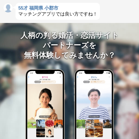
55才 福岡県 小郡市
マッチングアプリでは良い方ですね！
人柄の判る婚活・恋活サイト
パートナーズを
無料体験してみませんか？