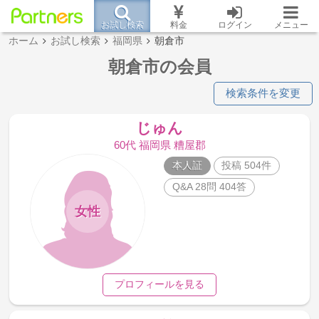
お試し検索
料金
ログイン
メニュー
ホーム
お試し検索
福岡県
朝倉市
朝倉市の会員
検索条件を変更
じゅん
60代 福岡県 糟屋郡
本人証
投稿 504件
Q&A 28問 404答
女性
プロフィールを見る