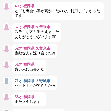
49才 福岡県
とても出会い率が高かったので、利用してよかった
です。
57才 福岡県 久留米市
ステキな方と出会えました
ありがとうございます🙇‍♀️
52才 福岡県 久留米市
素敵な人と巡り会えた為
51才 福岡県
良い人に出会えた
71才 福岡県 大野城市
パートナーができたから
58才 福岡県
また入会します