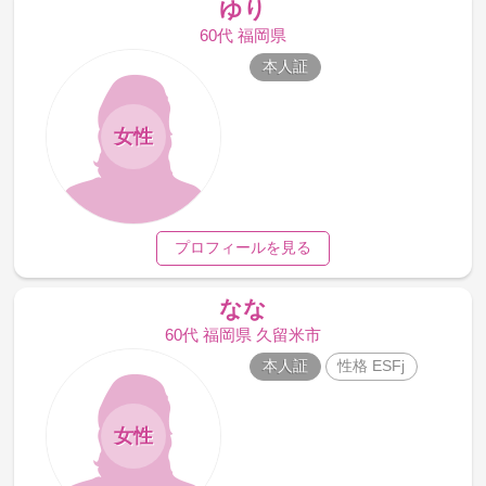
ゆり
60代 福岡県
本人証
女性
プロフィールを見る
なな
60代 福岡県 久留米市
本人証
性格 ESFj
女性