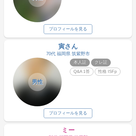
プロフィールを見る
寅さん
70代 福岡県 筑紫野市
本人証
クレ証
Q&A 1答
性格 ISFp
男性
プロフィールを見る
ミー