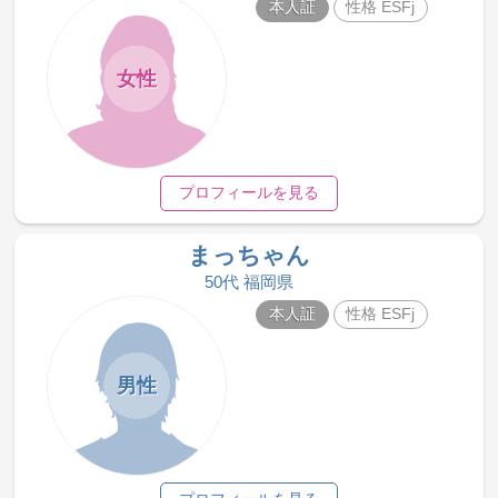
本人証
性格 ESFj
女性
プロフィールを見る
まっちゃん
50代 福岡県
本人証
性格 ESFj
男性