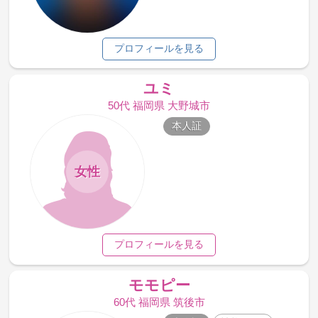
プロフィールを見る
ユミ
50代 福岡県 大野城市
本人証
女性
プロフィールを見る
モモピー
60代 福岡県 筑後市