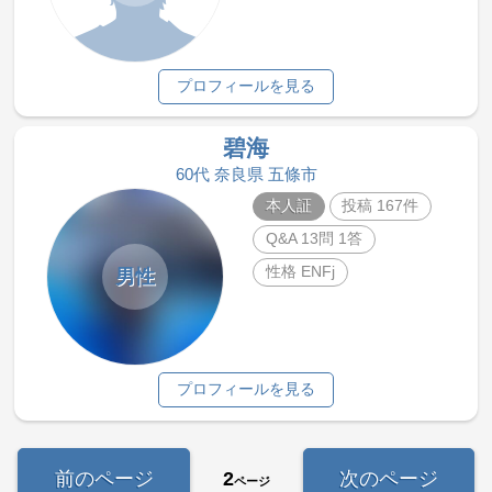
プロフィールを見る
碧海
60代 奈良県 五條市
本人証
投稿 167件
Q&A 13問 1答
性格 ENFj
男性
プロフィールを見る
前のページ
2
次のページ
ページ