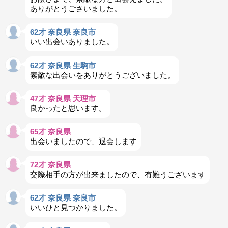
ありがとうごさいました。
62才 奈良県 奈良市
いい出会いありました。
62才 奈良県 生駒市
素敵な出会いをありがとうございました。
47才 奈良県 天理市
良かったと思います。
65才 奈良県
出会いましたので、退会します
72才 奈良県
交際相手の方が出来ましたので、有難うございます
62才 奈良県 奈良市
いいひと見つかりました。