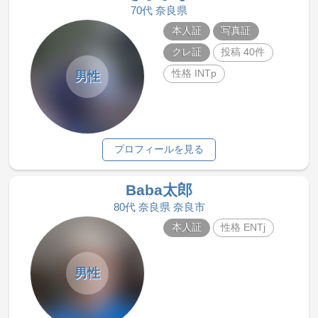
70代 奈良県
本人証
写真証
クレ証
投稿 40件
性格 INTp
男性
プロフィールを見る
Baba太郎
80代 奈良県 奈良市
本人証
性格 ENTj
男性