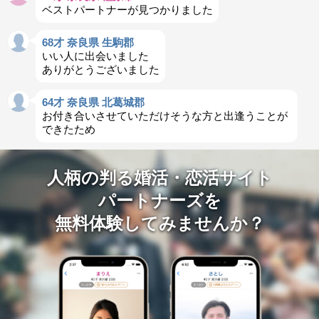
ベストパートナーが見つかりました
68才 奈良県 生駒郡
いい人に出会いました
ありがとうございました
64才 奈良県 北葛城郡
お付き合いさせていただけそうな方と出逢うことが
できたため
人柄の判る婚活・恋活サイト
パートナーズを
無料体験してみませんか？