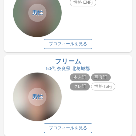
性格 ENFj
男性
プロフィールを見る
フリーム
50代 奈良県 北葛城郡
本人証
写真証
クレ証
性格 ISFj
男性
プロフィールを見る