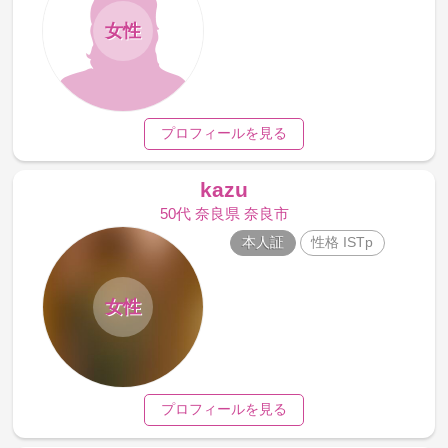
女性
プロフィールを見る
kazu
50代 奈良県 奈良市
本人証
性格 ISTp
女性
プロフィールを見る