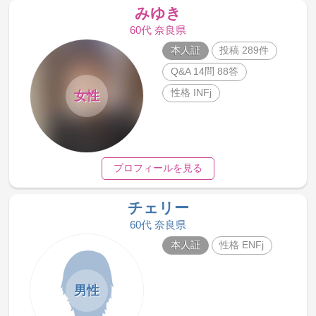
みゆき
60代 奈良県
本人証
投稿 289件
Q&A 14問 88答
性格 INFj
女性
プロフィールを見る
チェリー
60代 奈良県
本人証
性格 ENFj
男性