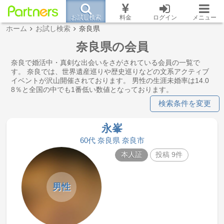
お試し検索
料金
ログイン
メニュー
ホーム
お試し検索
奈良県
奈良県の会員
奈良で婚活中・真剣な出会いをさがされている会員の一覧で
す。 奈良では、世界遺産巡りや歴史巡りなどの文系アクティブ
イベントが沢山開催されております。 男性の生涯未婚率は14.0
8％と全国の中でも1番低い数値となっております。
検索条件を変更
永峯
60代 奈良県 奈良市
本人証
投稿 9件
男性