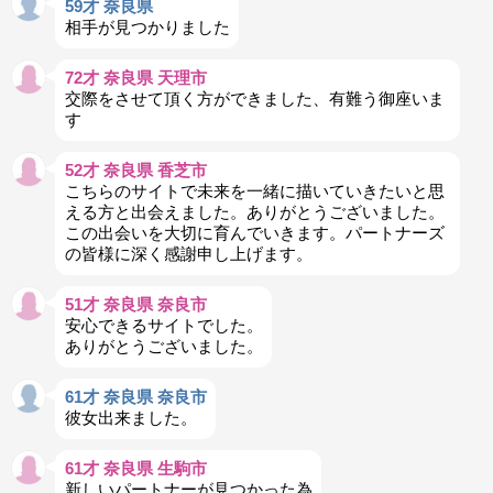
59才 奈良県
相手が見つかりました
72才 奈良県 天理市
交際をさせて頂く方ができました、有難う御座いま
す
52才 奈良県 香芝市
こちらのサイトで未来を一緒に描いていきたいと思
える方と出会えました。ありがとうございました。
この出会いを大切に育んでいきます。パートナーズ
の皆様に深く感謝申し上げます。
51才 奈良県 奈良市
安心できるサイトでした。
ありがとうございました。
61才 奈良県 奈良市
彼女出来ました。
61才 奈良県 生駒市
新しいパートナーが見つかった為