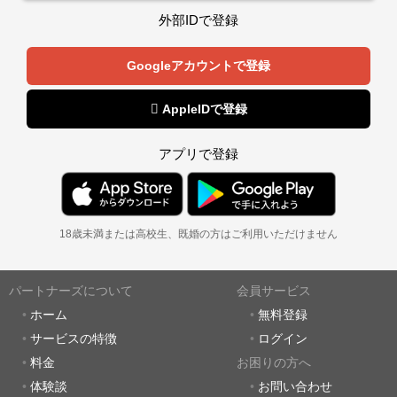
外部IDで登録
Googleアカウントで登録
 AppleIDで登録
アプリで登録
18歳未満または高校生、既婚の方はご利用いただけません
パートナーズについて
会員サービス
ホーム
無料登録
サービスの特徴
ログイン
料金
お困りの方へ
体験談
お問い合わせ