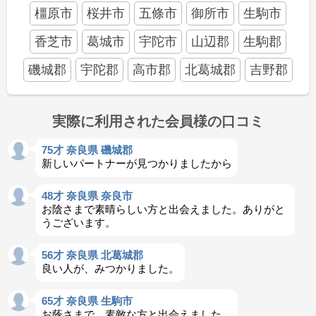
橿原市
桜井市
五條市
御所市
生駒市
香芝市
葛城市
宇陀市
山辺郡
生駒郡
磯城郡
宇陀郡
高市郡
北葛城郡
吉野郡
実際に利用された会員様の口コミ
75才 奈良県 磯城郡
新しいパートナーが見つかりましたから
48才 奈良県 奈良市
お陰さまで素晴らしい方と出会えました。ありがと
うございます。
56才 奈良県 北葛城郡
良い人が、みつかりました。
65才 奈良県 生駒市
お蔭さまで、素敵な方と出会えました。