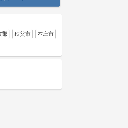
波郡
秩父市
本庄市