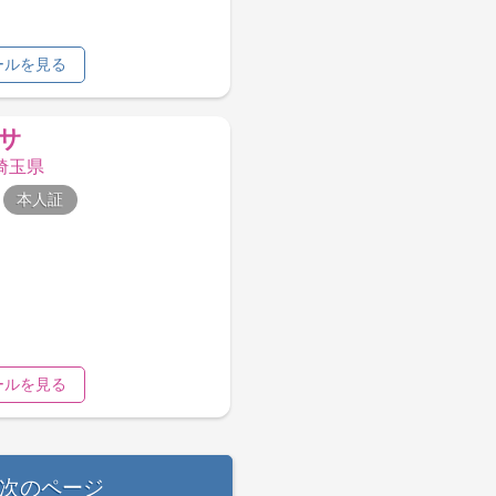
ールを見る
サ
 埼玉県
本人証
ールを見る
次のページ