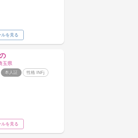
ールを見る
の
 埼玉県
本人証
性格 INFj
ールを見る