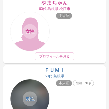
やまちゃん
60代 島根県 松江市
本人証
女性
プロフィールを見る
ＦＵＭＩ
50代 島根県
本人証
性格 INFp
男性