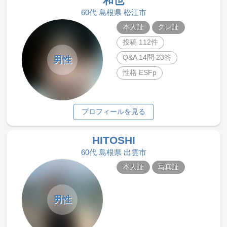
和也
60代 島根県 松江市
本人証
クレ証
投稿 112件
Q&A 14問 23答
男性
性格 ESFp
プロフィールを見る
HITOSHI
60代 島根県 出雲市
本人証
写真証
男性