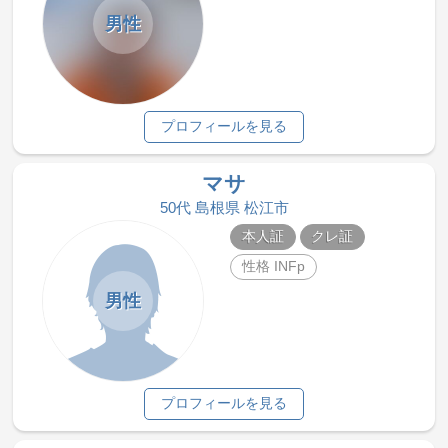
男性
プロフィールを見る
マサ
50代 島根県 松江市
本人証
クレ証
性格 INFp
男性
プロフィールを見る