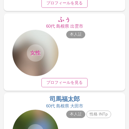
プロフィールを見る
ふぅ
60代 島根県 出雲市
本人証
女性
プロフィールを見る
司馬福太郎
60代 島根県 大田市
本人証
性格 INTp