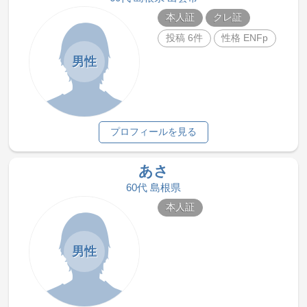
本人証
クレ証
投稿 6件
性格 ENFp
男性
プロフィールを見る
あさ
60代 島根県
本人証
男性