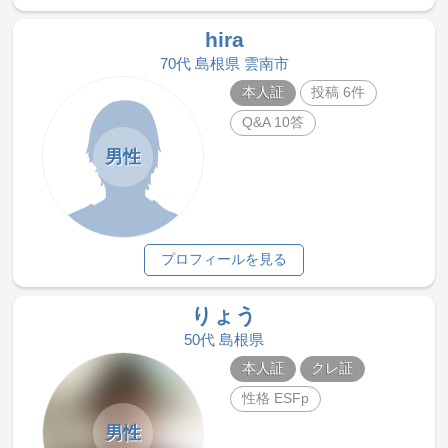
hira
70代 島根県 雲南市
本人証
投稿 6件
Q&A 10答
男性
プロフィールを見る
りょう
50代 島根県
本人証
クレ証
性格 ESFp
男性