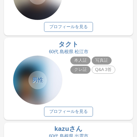
プロフィールを見る
タクト
60代 島根県 松江市
本人証
写真証
クレ証
Q&A 3答
男性
プロフィールを見る
kazuさん
60代 島根県 出雲市