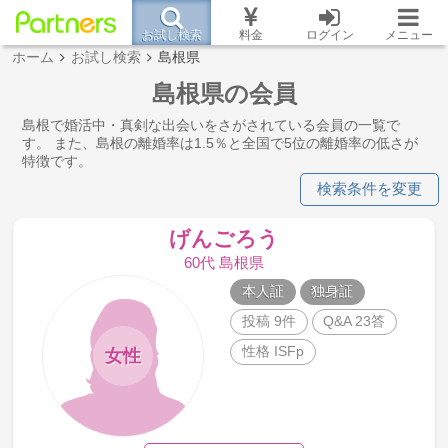
お試し検索
料金
ログイン
メニュー
ホーム
お試し検索
島根県
島根県の会員
島根で婚活中・真剣な出会いをさがされている会員の一覧で
す。 また、島根の離婚率は1.5％と全国で5位の離婚率の低さが
特徴です。
検索条件を変更
げんごろう
60代 島根県
本人証
独身証
投稿 9件
Q&A 23答
性格 ISFp
女性