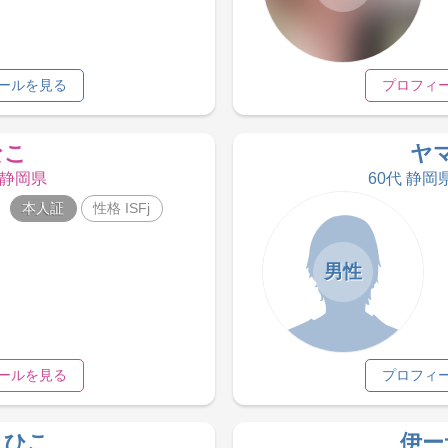
ールを見る
プロフィ
なこ
ヤ
 静岡県
60代 静岡
本人証
性格 ISFj
男性
ールを見る
プロフィ
さひこ
伊ー