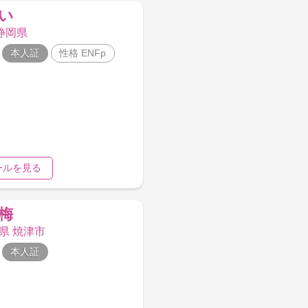
い
 静岡県
本人証
性格 ENFp
ールを見る
梅
岡県 焼津市
本人証