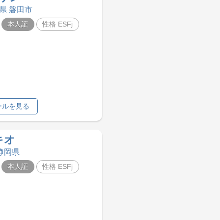
岡県 磐田市
本人証
性格 ESFj
ールを見る
キオ
 静岡県
本人証
性格 ESFj