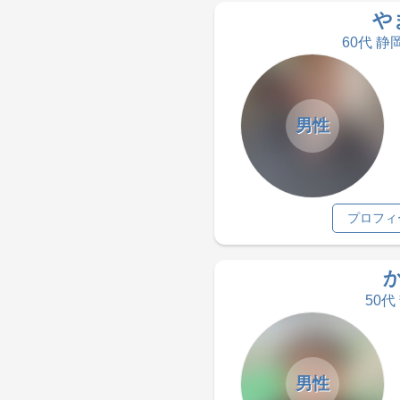
や
60代 静
男性
プロフィ
50代
男性