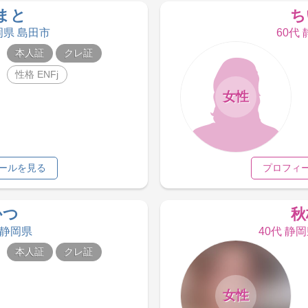
まと
ち
岡県 島田市
60代
本人証
クレ証
性格 ENFj
女性
ールを見る
プロフィ
かつ
秋
 静岡県
40代 静
本人証
クレ証
女性