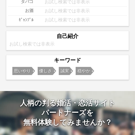
お試し検索では非表示
タバコ
お試し検索では非表示
お酒
お試し検索では非表示
ｷﾞｬﾝﾌﾞﾙ
自己紹介
お試し検索では非表示
キーワード
思いやり
優しさ
誠実
穏やか
人柄の判る婚活・恋活サイト
パートナーズを
無料体験してみませんか？