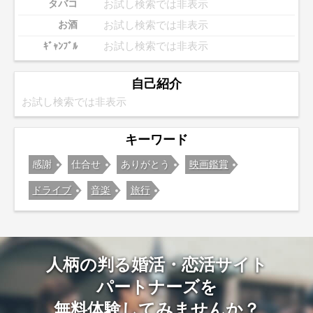
お試し検索では非表示
タバコ
お試し検索では非表示
お酒
お試し検索では非表示
ｷﾞｬﾝﾌﾞﾙ
自己紹介
お試し検索では非表示
キーワード
感謝
仕合せ
ありがとう
映画鑑賞
ドライブ
音楽
旅行
人柄の判る婚活・恋活サイト
パートナーズを
無料体験してみませんか？