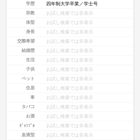
四年制大学卒業／学士号
学歴
お試し検索では非表示
宗教
お試し検索では非表示
体型
お試し検索では非表示
身長
お試し検索では非表示
交際希望
お試し検索では非表示
結婚歴
お試し検索では非表示
生活
お試し検索では非表示
子供
お試し検索では非表示
ペット
お試し検索では非表示
住居
お試し検索では非表示
車
お試し検索では非表示
タバコ
お試し検索では非表示
お酒
お試し検索では非表示
ｷﾞｬﾝﾌﾞﾙ
お試し検索では非表示
血液型