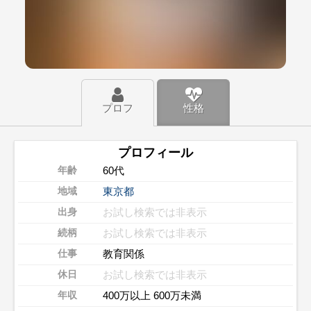
プロフ
性格
プロフィール
60代
年齢
東京都
地域
お試し検索では非表示
出身
お試し検索では非表示
続柄
教育関係
仕事
お試し検索では非表示
休日
400万以上 600万未満
年収