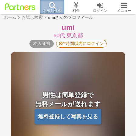
お試し検索
料金
ログイン
メニュー
ホーム
お試し検索
umiさんのプロフィール
umi
60代 東京都
本人証明
**時間以内にログイン
男性は簡単登録で
無料メールが送れます
無料登録して写真を見る