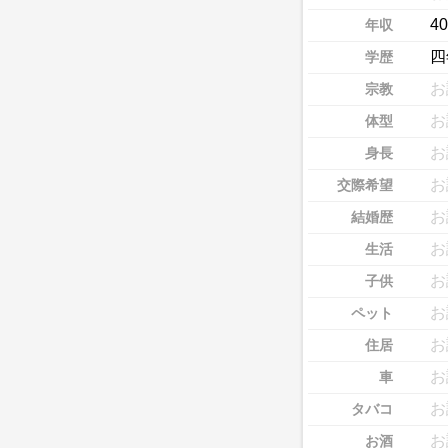
4
年収
四
学歴
お
宗教
お
体型
お
身長
お
交際希望
お
結婚歴
お
生活
お
子供
お
ペット
お
住居
お
車
お
タバコ
お
お酒