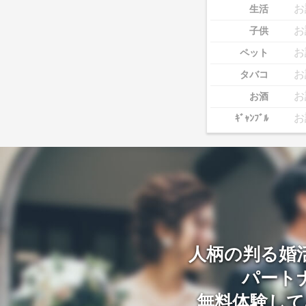
お
生活
お
子供
お
ペット
お
タバコ
お
お酒
お
ｷﾞｬﾝﾌﾞﾙ
人柄の判る婚
パート
無料体験して