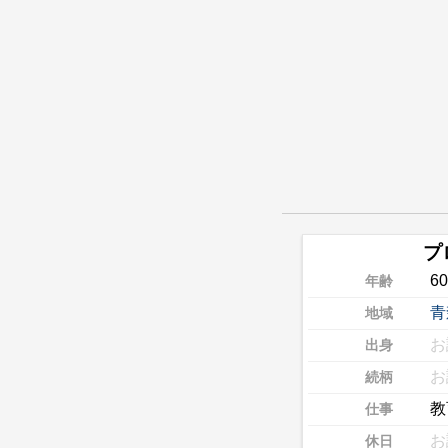
プ
6
年齢
青
地域
お
出身
お
続柄
教
仕事
お
休日