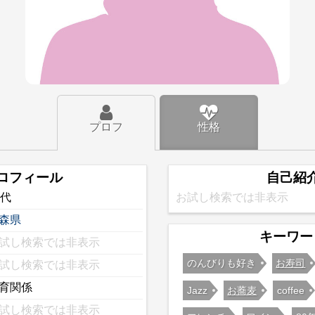
プロフ
性格
ロフィール
自己紹
0代
お試し検索では非表示
森県
キーワー
試し検索では非表示
のんびりも好き
お寿司
試し検索では非表示
育関係
Jazz
お蕎麦
coffee
試し検索では非表示