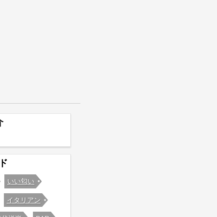
介
ド
いい匂い
イタリアン