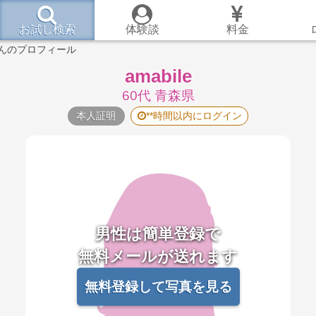
お試し検索
体験談
料金
eさんのプロフィール
amabile
60代 青森県
本人証明
**時間以内にログイン
男性は簡単登録で
無料メールが送れます
無料登録して写真を見る