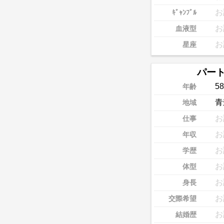
お
ｷﾞｬﾝﾌﾞﾙ
お
血液型
お
星座
パー
58
年齢
青
地域
お
仕事
お
年収
お
学歴
お
体型
お
身長
お
交際希望
お
結婚歴