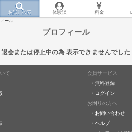
お試し検索
体験談
料金
フィール
プロフィール
退会または停止中の為
表示できませんでした
いて
会員サービス
無料登録
徴
ログイン
お困りの方へ
お問い合わせ
索
ヘルプ