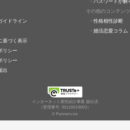
パスワードが解
その他のコンテン
ガイドライン
性格相性診断
婚活恋愛コラム
に基づく表示
ポリシー
ポリシー
届出
インターネット異性紹介事業 届出済
（受理番号: 30120019003）
© Partners.inc