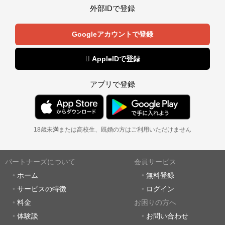
外部IDで登録
Googleアカウントで登録
 AppleIDで登録
アプリで登録
18歳未満または高校生、既婚の方はご利用いただけません
パートナーズについて
会員サービス
ホーム
無料登録
サービスの特徴
ログイン
料金
お困りの方へ
体験談
お問い合わせ