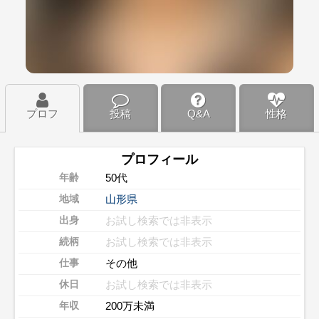
プロフ
投稿
Q&A
性格
プロフィール
50代
年齢
山形県
地域
お試し検索では非表示
出身
お試し検索では非表示
続柄
その他
仕事
お試し検索では非表示
休日
200万未満
年収