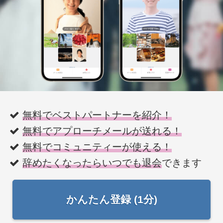
無料でベストパートナーを紹介！
無料でアプローチメールが送れる！
無料でコミュニティーが使える！
辞めたくなったらいつでも退会
できます
かんたん登録 (1分)