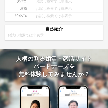
お試し検索では非表示
タバコ
お試し検索では非表示
お酒
お試し検索では非表示
ｷﾞｬﾝﾌﾞﾙ
自己紹介
お試し検索では非表示
人柄の判る婚活・恋活サイト
パートナーズを
無料体験してみませんか？