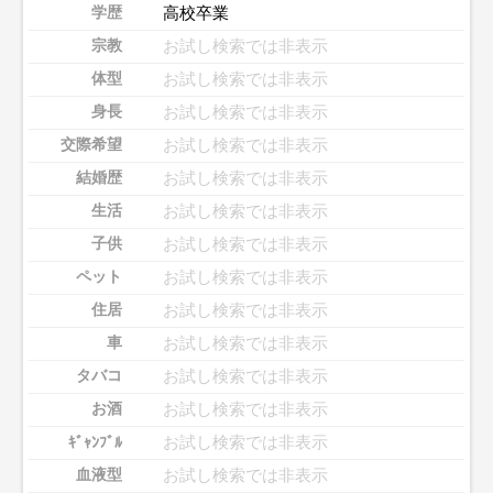
高校卒業
学歴
お試し検索では非表示
宗教
お試し検索では非表示
体型
お試し検索では非表示
身長
お試し検索では非表示
交際希望
お試し検索では非表示
結婚歴
お試し検索では非表示
生活
お試し検索では非表示
子供
お試し検索では非表示
ペット
お試し検索では非表示
住居
お試し検索では非表示
車
お試し検索では非表示
タバコ
お試し検索では非表示
お酒
お試し検索では非表示
ｷﾞｬﾝﾌﾞﾙ
お試し検索では非表示
血液型