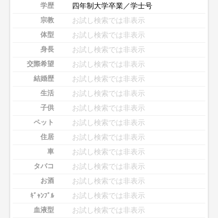
四年制大学卒業／学士号
学歴
お試し検索では非表示
宗教
お試し検索では非表示
体型
お試し検索では非表示
身長
お試し検索では非表示
交際希望
お試し検索では非表示
結婚歴
お試し検索では非表示
生活
お試し検索では非表示
子供
お試し検索では非表示
ペット
お試し検索では非表示
住居
お試し検索では非表示
車
お試し検索では非表示
タバコ
お試し検索では非表示
お酒
お試し検索では非表示
ｷﾞｬﾝﾌﾞﾙ
お試し検索では非表示
血液型