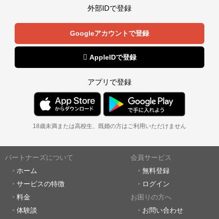
外部IDで登録
Googleアカウントで登録
 AppleIDで登録
アプリで登録
18歳未満または高校生、既婚の方はご利用いただけません
パートナーズについて
会員サービス
ホーム
無料登録
サービスの特徴
ログイン
料金
お困りの方へ
体験談
お問い合わせ