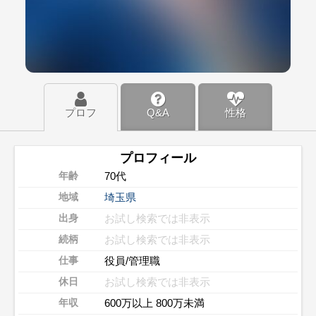
プロフ
Q&A
性格
プロフィール
70代
年齢
埼玉県
地域
お試し検索では非表示
出身
お試し検索では非表示
続柄
役員/管理職
仕事
お試し検索では非表示
休日
600万以上 800万未満
年収