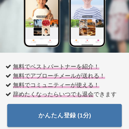
無料でベストパートナーを紹介！
無料でアプローチメールが送れる！
無料でコミュニティーが使える！
辞めたくなったらいつでも退会
できます
かんたん登録 (1分)