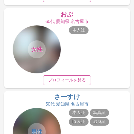
おぶ
60代 愛知県 名古屋市
本人証
女性
プロフィールを見る
さーすけ
50代 愛知県 名古屋市
本人証
写真証
収入証
独身証
男性