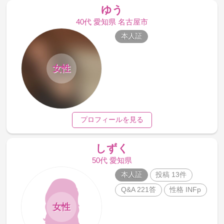
ゆう
40代 愛知県 名古屋市
本人証
女性
プロフィールを見る
しずく
50代 愛知県
本人証
投稿 13件
Q&A 221答
性格 INFp
女性