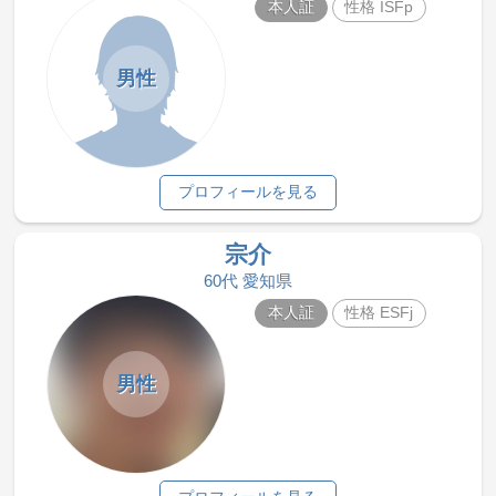
本人証
性格 ISFp
男性
プロフィールを見る
宗介
60代 愛知県
本人証
性格 ESFj
男性