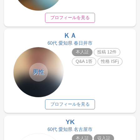
プロフィールを見る
ＫＡ
60代 愛知県 春日井市
本人証
投稿 12件
Q&A 1答
性格 ISFj
男性
プロフィールを見る
YK
60代 愛知県 名古屋市
本人証
収入証