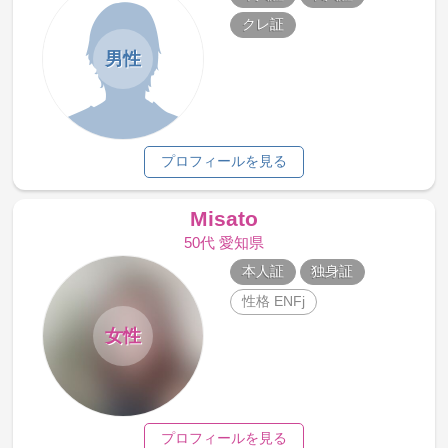
クレ証
男性
プロフィールを見る
Misato
50代 愛知県
本人証
独身証
性格 ENFj
女性
プロフィールを見る