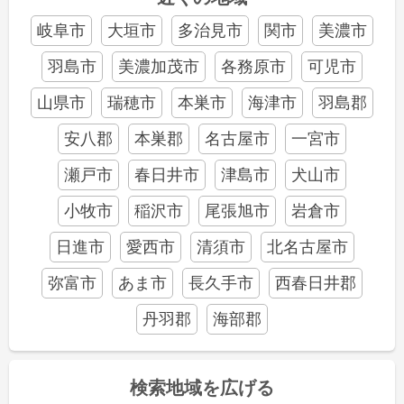
岐阜市
大垣市
多治見市
関市
美濃市
羽島市
美濃加茂市
各務原市
可児市
山県市
瑞穂市
本巣市
海津市
羽島郡
安八郡
本巣郡
名古屋市
一宮市
瀬戸市
春日井市
津島市
犬山市
小牧市
稲沢市
尾張旭市
岩倉市
日進市
愛西市
清須市
北名古屋市
弥富市
あま市
長久手市
西春日井郡
丹羽郡
海部郡
検索地域を広げる