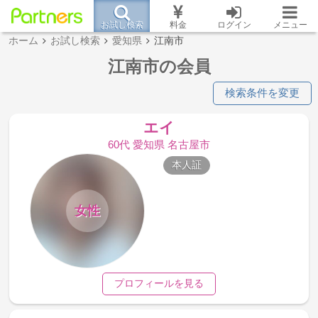
お試し検索
料金
ログイン
メニュー
ホーム
お試し検索
愛知県
江南市
江南市の会員
検索条件を変更
エイ
60代 愛知県 名古屋市
本人証
女性
プロフィールを見る