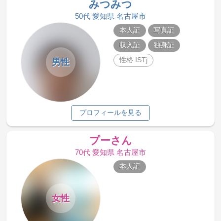
みつみつ
50代 愛知県 名古屋市
本人証
写真証
収入証
独身証
性格 ISTj
男性
プロフィールを見る
プーさん
70代 愛知県 名古屋市
本人証
女性