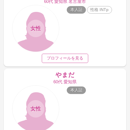
60代 愛知県 名古屋市
本人証
性格 INTp
女性
プロフィールを見る
やまだ
60代 愛知県
本人証
女性