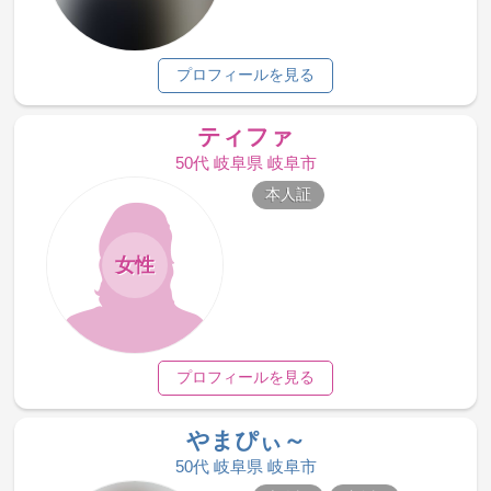
プロフィールを見る
ティファ
50代 岐阜県 岐阜市
本人証
女性
プロフィールを見る
やまぴぃ～
50代 岐阜県 岐阜市