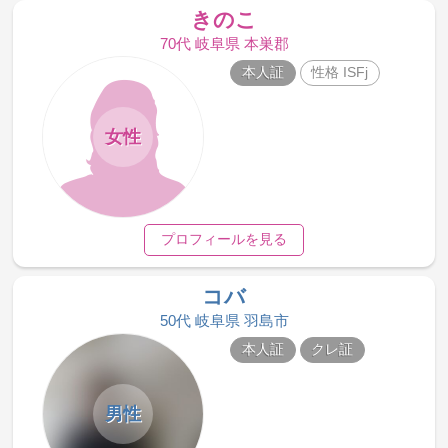
きのこ
70代 岐阜県 本巣郡
本人証
性格 ISFj
女性
プロフィールを見る
コバ
50代 岐阜県 羽島市
本人証
クレ証
男性