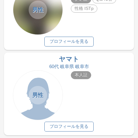
性格 ISTp
男性
プロフィールを見る
ヤマト
60代 岐阜県 岐阜市
本人証
男性
プロフィールを見る