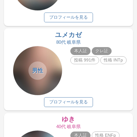
プロフィールを見る
ユメカゼ
80代 岐阜県
本人証
クレ証
投稿 991件
性格 INTp
男性
プロフィールを見る
ゆき
40代 岐阜県
本人証
性格 ENFp