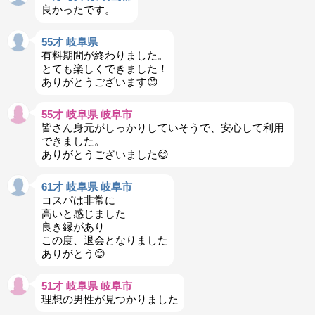
良かったです。
55才 岐阜県
有料期間が終わりました。
とても楽しくできました！
ありがとうございます😊
55才 岐阜県 岐阜市
皆さん身元がしっかりしていそうで、安心して利用
できました。
ありがとうございました😊
61才 岐阜県 岐阜市
コスパは非常に
高いと感じました
良き縁があり
この度、退会となりました
ありがとう😊
51才 岐阜県 岐阜市
理想の男性が見つかりました