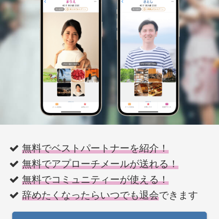
無料でベストパートナーを紹介！
無料でアプローチメールが送れる！
無料でコミュニティーが使える！
辞めたくなったらいつでも退会
できます