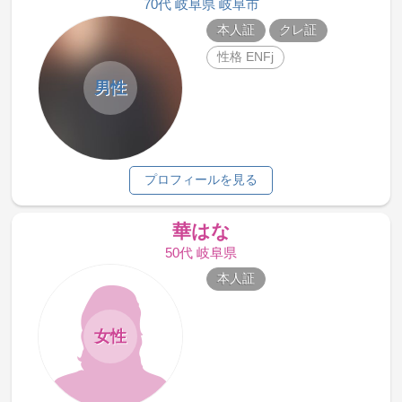
70代 岐阜県 岐阜市
本人証
クレ証
性格 ENFj
男性
プロフィールを見る
華はな
50代 岐阜県
本人証
女性