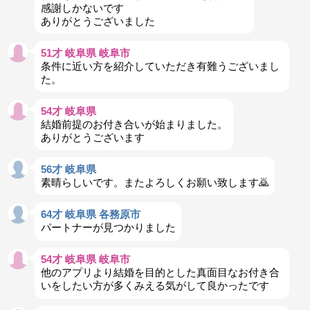
感謝しかないです
ありがとうございました
51才 岐阜県 岐阜市
条件に近い方を紹介していただき有難うございまし
た。
54才 岐阜県
結婚前提のお付き合いが始まりました。
ありがとうございます
56才 岐阜県
素晴らしいです。またよろしくお願い致します🙇
64才 岐阜県 各務原市
パートナーが見つかりました
54才 岐阜県 岐阜市
他のアプリより結婚を目的とした真面目なお付き合
いをしたい方が多くみえる気がして良かったです