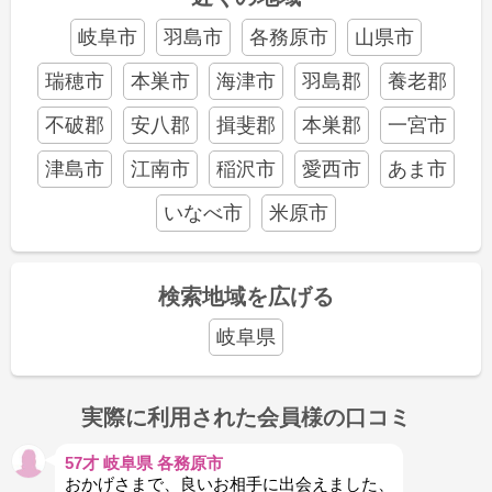
岐阜市
羽島市
各務原市
山県市
瑞穂市
本巣市
海津市
羽島郡
養老郡
不破郡
安八郡
揖斐郡
本巣郡
一宮市
津島市
江南市
稲沢市
愛西市
あま市
いなべ市
米原市
検索地域を広げる
岐阜県
実際に利用された会員様の口コミ
57才 岐阜県 各務原市
おかげさまで、良いお相手に出会えました、