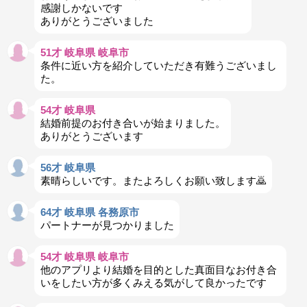
感謝しかないです
ありがとうございました
51才 岐阜県 岐阜市
条件に近い方を紹介していただき有難うございまし
た。
54才 岐阜県
結婚前提のお付き合いが始まりました。
ありがとうございます
56才 岐阜県
素晴らしいです。またよろしくお願い致します🙇
64才 岐阜県 各務原市
パートナーが見つかりました
54才 岐阜県 岐阜市
他のアプリより結婚を目的とした真面目なお付き合
いをしたい方が多くみえる気がして良かったです