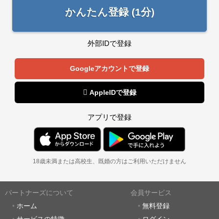
かんたん登録 (1分)
外部IDで登録
Googleアカウントで登録
 AppleIDで登録
アプリで登録
18歳未満または高校生、既婚の方はご利用いただけません
パートナーズについて
会員サービス
ホーム
無料登録