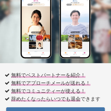
無料でベストパートナーを紹介！
無料でアプローチメールが送れる！
無料でコミュニティーが使える！
辞めたくなったらいつでも退会
できます