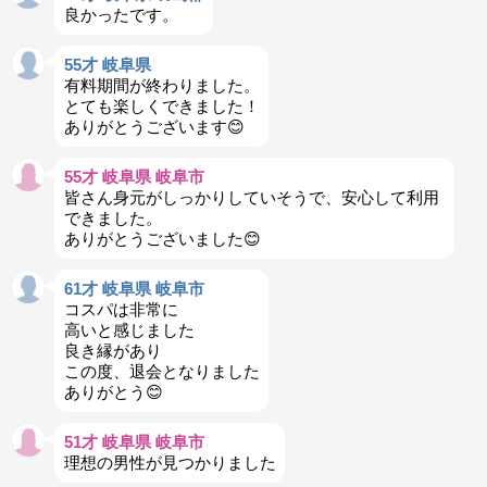
良かったです。
55才 岐阜県
有料期間が終わりました。
とても楽しくできました！
ありがとうございます😊
55才 岐阜県 岐阜市
皆さん身元がしっかりしていそうで、安心して利用
できました。
ありがとうございました😊
61才 岐阜県 岐阜市
コスパは非常に
高いと感じました
良き縁があり
この度、退会となりました
ありがとう😊
51才 岐阜県 岐阜市
理想の男性が見つかりました