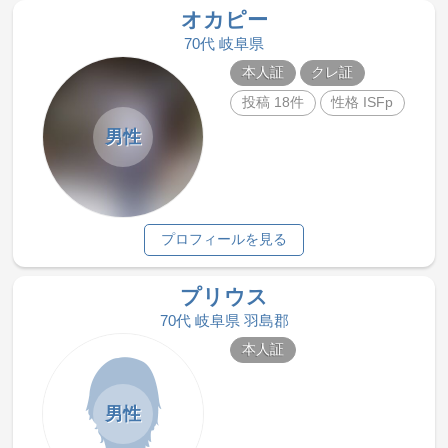
オカピー
70代 岐阜県
本人証
クレ証
投稿 18件
性格 ISFp
男性
プロフィールを見る
プリウス
70代 岐阜県 羽島郡
本人証
男性