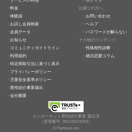
サービスの特徴
ログイン
料金
お困りの方へ
体験談
お問い合わせ
お試し会員検索
ヘルプ
会員データ
パスワードが解らない
お知らせ
その他のコンテンツ
コミュニティガイドライン
性格相性診断
利用規約
婚活恋愛コラム
特定商取引法に基づく表示
プライバシーポリシー
児童安全基準ポリシー
異性紹介事業届出
会社概要
インターネット異性紹介事業 届出済
（受理番号: 30120019003）
© Partners.inc