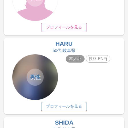
プロフィールを見る
HARU
50代 岐阜県
本人証
性格 ENFj
男性
プロフィールを見る
SHIDA