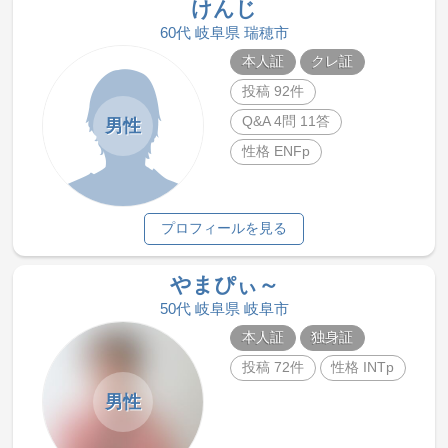
けんじ
60代 岐阜県 瑞穂市
本人証
クレ証
投稿 92件
Q&A 4問 11答
男性
性格 ENFp
プロフィールを見る
やまぴぃ～
50代 岐阜県 岐阜市
本人証
独身証
投稿 72件
性格 INTp
男性