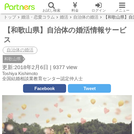
お試し検索
料金
ログイン
メニュー
トップ
婚活・恋愛コラム
婚活
自治体の婚活
【和歌山県】自
【和歌山県】自治体の婚活情報サービ
ス
自治体の婚活
和歌山県
更新:2018年2月6日 |
9377 view
Toshiya Kishimoto
全国結婚相談業教育センター認定仲人士
Facebook
Tweet