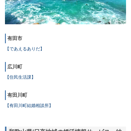
有田市
【であえるありだ】
広川町
【住民生活課】
有田川町
【有田川町結婚相談所】