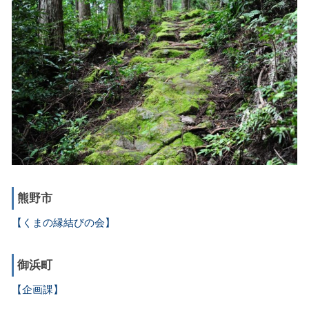
熊野市
【くまの縁結びの会】
御浜町
【企画課】