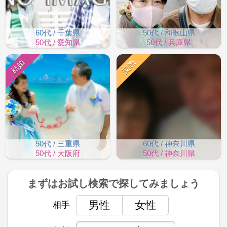
60代 / 千葉県
50代 / 和歌山県
50代 / 愛知県
50代 / 兵庫県
結婚
交際
50代 / 三重県
60代 / 神奈川県
50代 / 大阪府
50代 / 神奈川県
まずはお試し検索で
探してみましょう
男性
女性
相手