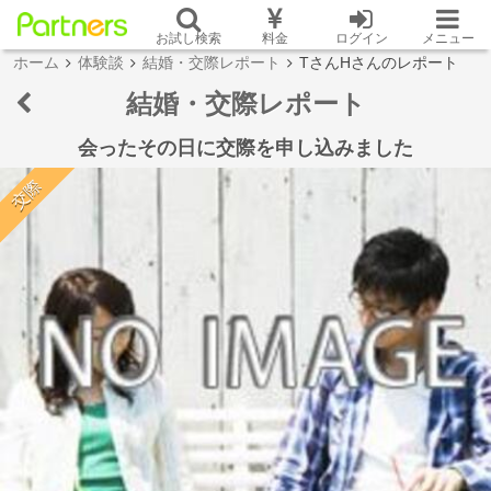
お試し検索
料金
ログイン
メニュー
ホーム
体験談
結婚・交際レポート
TさんHさんのレポート
結婚・交際レポート
会ったその日に交際を申し込みました
交際