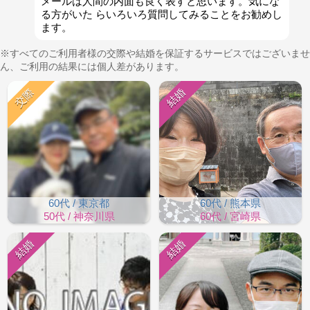
メールは人間の内面も良く表すと思います。気にな
る方がいた らいろいろ質問してみることをお勧めし
ます。
※すべてのご利用者様の交際や結婚を保証するサービスではございませ
ん、ご利用の結果には個人差があります。
交際
結婚
60代 / 東京都
60代 / 熊本県
50代 / 神奈川県
60代 / 宮崎県
結婚
結婚