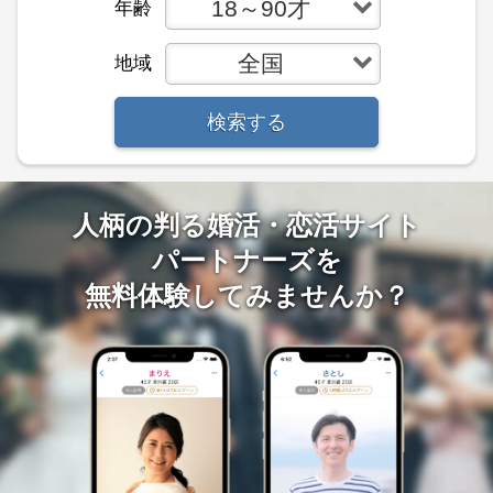
18～90才
年齢
全国
地域
検索する
人柄の判る婚活・恋活サイト
パートナーズを
無料体験してみませんか？