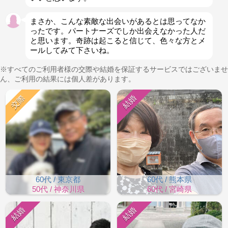
まさか、こんな素敵な出会いがあるとは思ってなか
ったです。パートナーズでしか出会えなかった人だ
と思います。奇跡は起こると信じて、色々な方とメ
ールしてみて下さいね。
※すべてのご利用者様の交際や結婚を保証するサービスではございませ
ん、ご利用の結果には個人差があります。
交際
結婚
60代 / 東京都
60代 / 熊本県
50代 / 神奈川県
60代 / 宮崎県
結婚
結婚