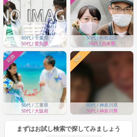
60代 / 千葉県
50代 / 和歌山県
50代 / 愛知県
50代 / 兵庫県
結婚
交際
50代 / 三重県
60代 / 神奈川県
50代 / 大阪府
50代 / 神奈川県
まずはお試し検索で
探してみましょう