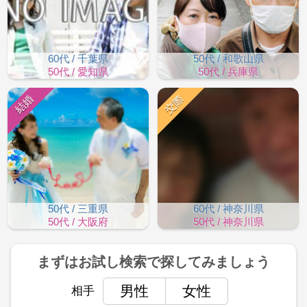
60代 / 千葉県
50代 / 和歌山県
50代 / 愛知県
50代 / 兵庫県
結婚
交際
50代 / 三重県
60代 / 神奈川県
50代 / 大阪府
50代 / 神奈川県
まずはお試し検索で
探してみましょう
男性
女性
相手