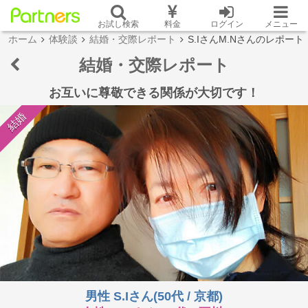
お試し検索
料金
ログイン
メニュー
ホーム
体験談
結婚・交際レポート
S.IさんM.Nさんのレポート
結婚・交際レポート
お互いに尊敬できる関係が大切です！
結婚
男性 S.Iさん(50代 / 京都)