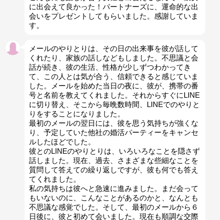
に出会えて良かった！パートナーズに、運命的な出
会いをプレゼントしてもらいました。感謝していま
す。
メールのやりとりは、その日の出来事を彼が話して
くれたり、家族の話しなどもしました。不思議と会
話が続き、彼の生活、性格が少しずつわかってき
て、この人とは気が合う、信頼できると感じていま
した。メールを始めた当日の夜に、彼が、携帯の番
号と名前を教えてくれました。それからすぐにLINE
に切り替え、そこから毎晩数時間、LINEでのやりと
りをすることになりました。
最初のメールの翌日には、彼を思う気持ちが強くな
り、予定していた他社の婚活パーティーをキャンセ
ルしたほどでした。
彼とのLINEのやりとりは、いろいろなことを隠さず
話しました。現在、過去、さまざまな些細なことを
質問して答えての繰り返しですが、彼も何でも答え
てくれました。
私の気持ちは彼へと急速に進みました。まだ会って
もいないのに、こんなことがあるのかと、なんとも
不思議な感覚でした。そして、最初のメールから６
日後に、彼と初めて会いました。現在も順調な交際