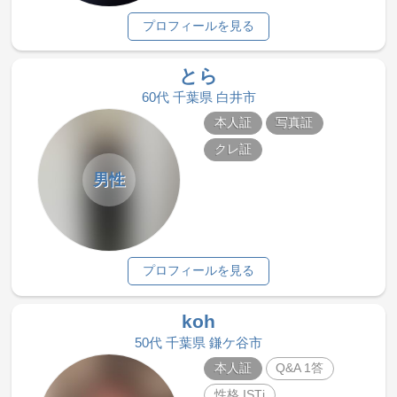
プロフィールを見る
とら
60代 千葉県 白井市
本人証
写真証
クレ証
男性
プロフィールを見る
koh
50代 千葉県 鎌ケ谷市
本人証
Q&A 1答
性格 ISTj