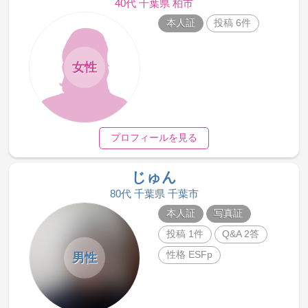
40代 千葉県 柏市
本人証
投稿 6件
女性
プロフィールを見る
じゅん
80代 千葉県 千葉市
本人証
写真証
投稿 1件
Q&A 2答
性格 ESFp
男性