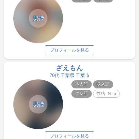
男性
プロフィールを見る
ざえもん
70代 千葉県 千葉市
本人証
収入証
クレ証
性格 INTp
男性
プロフィールを見る