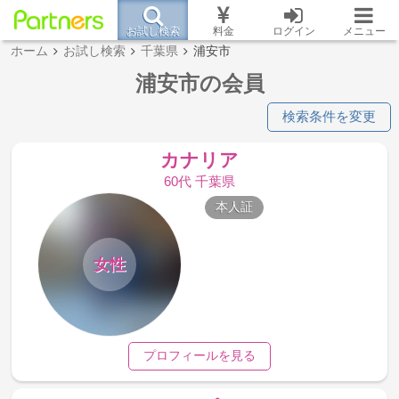
お試し検索
料金
ログイン
メニュー
ホーム
お試し検索
千葉県
浦安市
浦安市の会員
検索条件を変更
カナリア
60代 千葉県
本人証
女性
プロフィールを見る