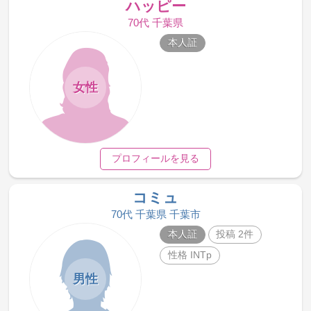
ハッピー
70代 千葉県
本人証
女性
プロフィールを見る
コミュ
70代 千葉県 千葉市
本人証
投稿 2件
性格 INTp
男性