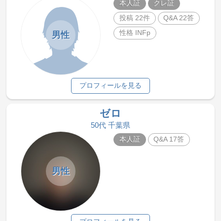
本人証
クレ証
投稿 22件
Q&A 22答
性格 INFp
男性
プロフィールを見る
ゼロ
50代 千葉県
本人証
Q&A 17答
男性