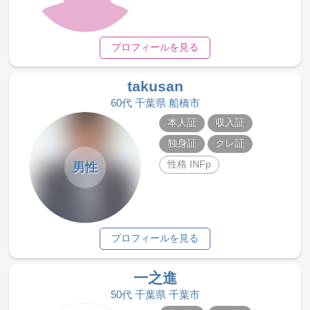
プロフィールを見る
takusan
60代 千葉県 船橋市
本人証
収入証
独身証
クレ証
性格 INFp
男性
プロフィールを見る
一之進
50代 千葉県 千葉市