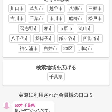
川口市
草加市
越谷市
八潮市
三郷市
吉川市
千葉市
市川市
船橋市
松戸市
習志野市
柏市
市原市
流山市
八千代市
我孫子市
鎌ケ谷市
四街道市
袖ケ浦市
白井市
23区
川崎市
検索地域を広げる
千葉県
実際に利用された会員様の口コミ
50才 千葉県
使いやすかったです。